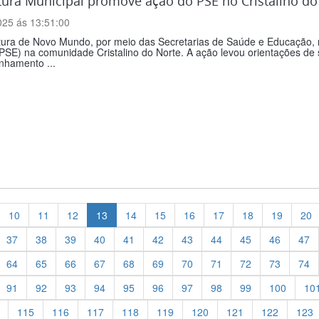
tura Municipal promove ação do PSE no Cristalino do
025 ás 13:51:00
itura de Novo Mundo, por meio das Secretarias de Saúde e Educação,
PSE) na comunidade Cristalino do Norte. A ação levou orientações de 
hamento ...
10
11
12
13
14
15
16
17
18
19
20
37
38
39
40
41
42
43
44
45
46
47
64
65
66
67
68
69
70
71
72
73
74
91
92
93
94
95
96
97
98
99
100
10
115
116
117
118
119
120
121
122
123