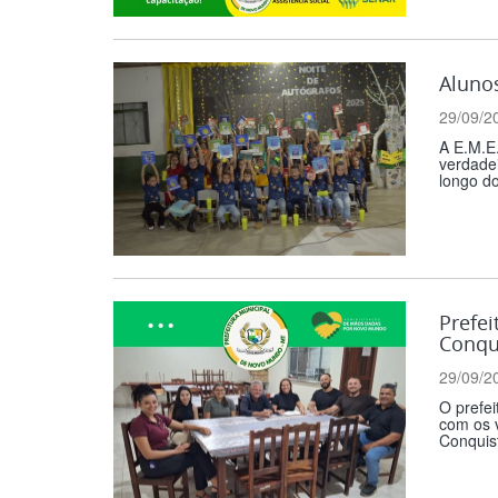
Aluno
29/09/2
A E.M.E.
verdade
longo dos
Prefei
Conqu
29/09/2
O prefei
com os v
Conquist