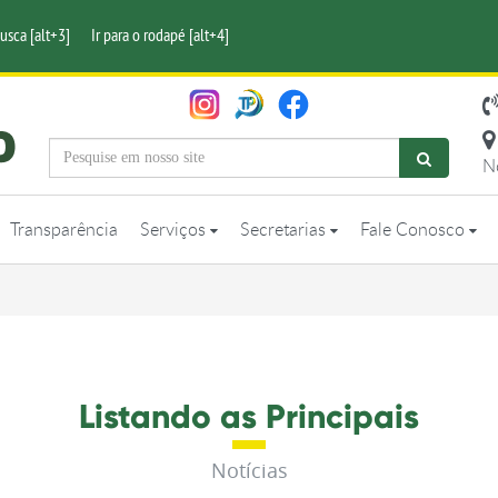
busca [alt+3]
Ir para o rodapé [alt+4]
N
Transparência
Serviços
Secretarias
Fale Conosco
Listando as Principais
Notícias