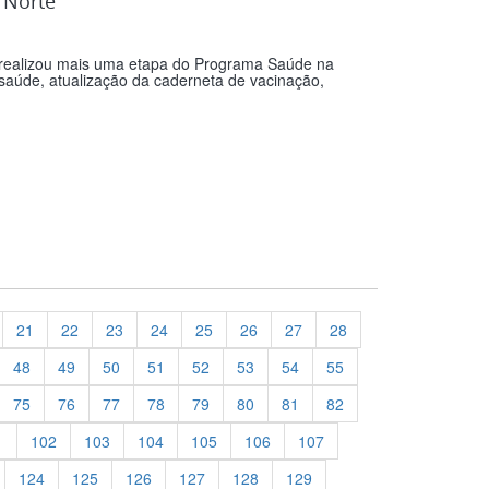
 Norte
 realizou mais uma etapa do Programa Saúde na
saúde, atualização da caderneta de vacinação,
21
22
23
24
25
26
27
28
48
49
50
51
52
53
54
55
75
76
77
78
79
80
81
82
1
102
103
104
105
106
107
124
125
126
127
128
129