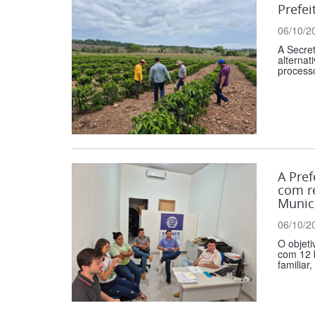
Prefei
06/10/2
A Secret
alternat
processo
A Pref
com re
Munici
06/10/2
O objeti
com 12 b
familiar