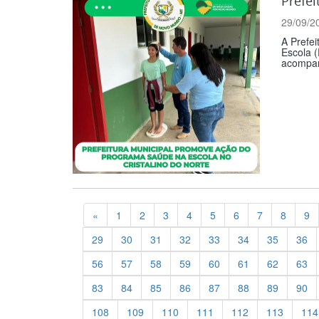
Prefei
29/09/2
A Prefe
Escola (
acompan
Previous
«
1
2
3
4
5
6
7
8
9
29
30
31
32
33
34
35
36
56
57
58
59
60
61
62
63
83
84
85
86
87
88
89
90
108
109
110
111
112
113
114