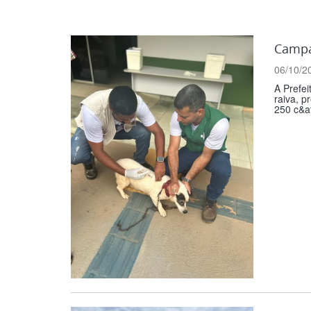
Campa
06/10/2
A Prefei
raiva, p
250 c&ati