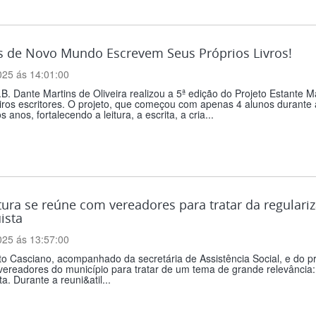
s de Novo Mundo Escrevem Seus Próprios Livros!
025 ás 14:01:00
B. Dante Martins de Oliveira realizou a 5ª edição do Projeto Estante
iros escritores. O projeto, que começou com apenas 4 alunos durante
 anos, fortalecendo a leitura, a escrita, a cria...
tura se reúne com vereadores para tratar da regulari
ista
025 ás 13:57:00
to Casciano, acompanhado da secretária de Assistência Social, e do p
ereadores do município para tratar de um tema de grande relevância: 
a. Durante a reuni&atil...