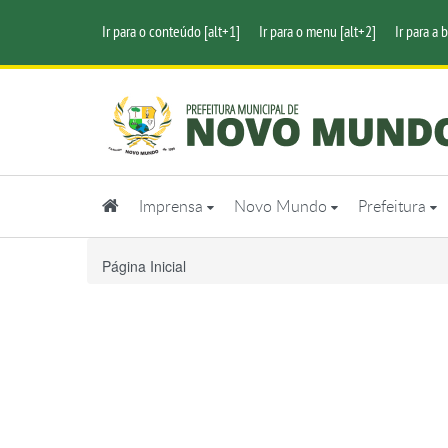
Ir para o conteúdo [alt+1]
Ir para o menu [alt+2]
Ir para a 
Imprensa
Novo Mundo
Prefeitura
Página Inicial