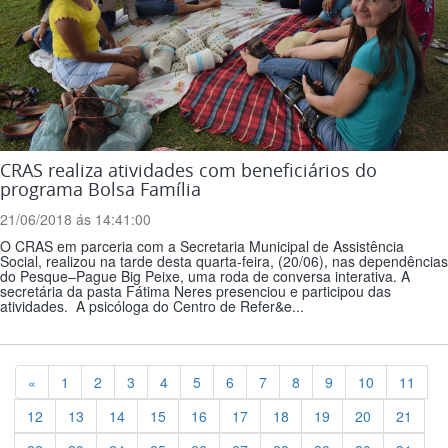
CRAS realiza atividades com beneficiários do
programa Bolsa Família
21/06/2018 ás 14:41:00
O CRAS em parceria com a Secretaria Municipal de Assistência
Social, realizou na tarde desta quarta-feira, (20/06), nas dependências
do Pesque–Pague Big Peixe, uma roda de conversa interativa. A
secretária da pasta Fátima Neres presenciou e participou das
atividades. A psicóloga do Centro de Refer&e...
Previous
«
1
2
3
4
5
6
7
8
9
10
11
12
13
14
15
16
17
18
19
20
21