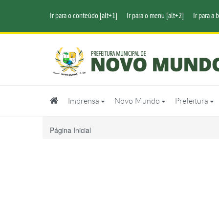
Ir para o conteúdo [alt+1]
Ir para o menu [alt+2]
Ir para a 
Imprensa
Novo Mundo
Prefeitura
Página Inicial