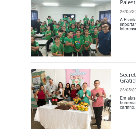
Palest
26/05/2
A Escola
importan
interess
Secre
Grati
26/05/2
Em alus
homenag
carinho,