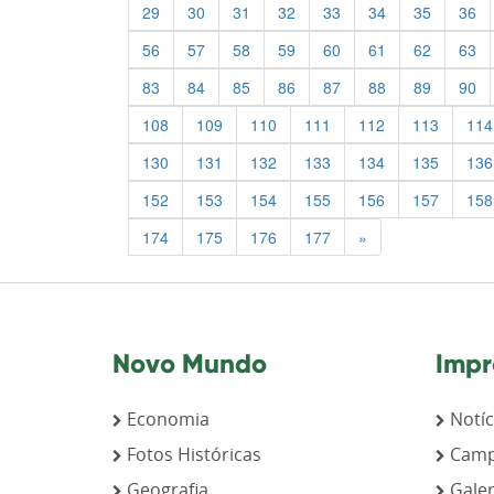
29
30
31
32
33
34
35
36
56
57
58
59
60
61
62
63
83
84
85
86
87
88
89
90
108
109
110
111
112
113
114
130
131
132
133
134
135
136
152
153
154
155
156
157
158
Previous
174
175
176
177
»
Novo Mundo
Impr
Economia
Notíc
Fotos Históricas
Camp
Geografia
Galer