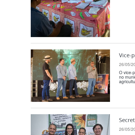
Vice-
26/05/2
O vice-p
no munic
agricult
Secret
26/05/2