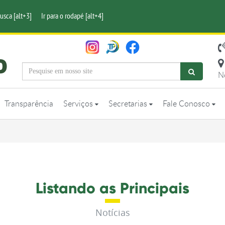
busca [alt+3]
Ir para o rodapé [alt+4]
N
Transparência
Serviços
Secretarias
Fale Conosco
Listando as Principais
Notícias