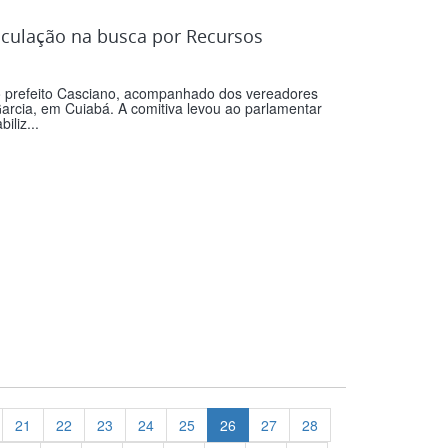
iculação na busca por Recursos
 prefeito Casciano, acompanhado dos vereadores
arcia, em Cuiabá. A comitiva levou ao parlamentar
liz...
21
22
23
24
25
26
27
28