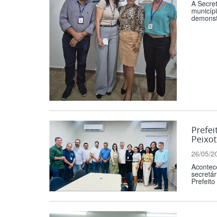
A Secre
municípi
demonst
Prefei
Peixo
26/05/2
Acontece
secretár
Prefeito