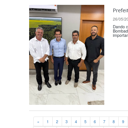
Prefe
26/05/2
Dando c
Bombado
importan
Previous
«
1
2
3
4
5
6
7
8
9