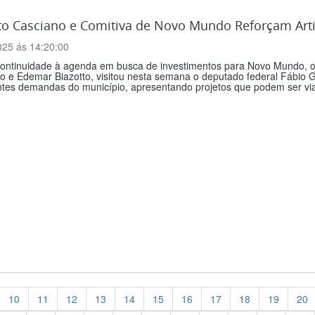
ito Casciano e Comitiva de Novo Mundo Reforçam Art
025 ás 14:20:00
ontinuidade à agenda em busca de investimentos para Novo Mundo, o
 e Edemar Biazotto, visitou nesta semana o deputado federal Fábio G
tes demandas do município, apresentando projetos que podem ser viabi
10
11
12
13
14
15
16
17
18
19
20