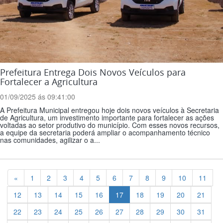
Prefeitura Entrega Dois Novos Veículos para
Fortalecer a Agricultura
01/09/2025 ás 09:41:00
A Prefeitura Municipal entregou hoje dois novos veículos à Secretaria
de Agricultura, um investimento importante para fortalecer as ações
voltadas ao setor produtivo do município. Com esses novos recursos,
a equipe da secretaria poderá ampliar o acompanhamento técnico
nas comunidades, agilizar o a...
Previous
«
1
2
3
4
5
6
7
8
9
10
11
12
13
14
15
16
17
18
19
20
21
22
23
24
25
26
27
28
29
30
31