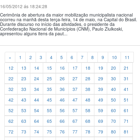
16/05/2012 ás 18:24:28
Cerimônia de abertura da maior mobilização municipalista nacional
ocorreu na manhã desta terça-feira, 14 de maio, na Capital do Brasil.
Durante discurso no início das atividades, o presidente da
Confederação Nacional de Municípios (CNM), Paulo Ziulkoski,
apresentou alguns itens da paut...
Previous
«
1
2
3
4
5
6
7
8
9
10
11
12
13
14
15
16
17
18
19
20
21
22
23
24
25
26
27
28
29
30
31
32
33
34
35
36
37
38
39
40
41
42
43
44
45
46
47
48
49
50
51
52
53
54
55
56
57
58
59
60
61
62
63
64
65
66
67
68
69
70
71
72
73
74
75
76
77
78
79
80
81