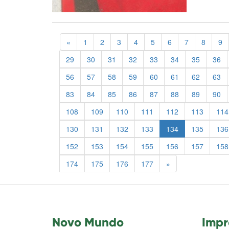
Previous
«
1
2
3
4
5
6
7
8
9
29
30
31
32
33
34
35
36
56
57
58
59
60
61
62
63
83
84
85
86
87
88
89
90
108
109
110
111
112
113
114
130
131
132
133
134
135
136
152
153
154
155
156
157
158
Previous
174
175
176
177
»
Novo Mundo
Impr