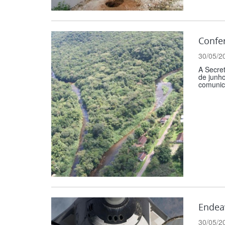
Confer
30/05/2
A Secre
de junh
comunica
Endeav
30/05/2