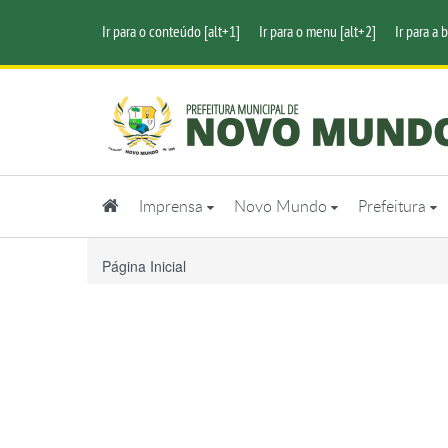
Ir para o conteúdo [alt+1]
Ir para o menu [alt+2]
Ir para a 
Imprensa
Novo Mundo
Prefeitura
Página Inicial