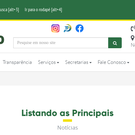
busca [alt+3]
Ir para o rodapé [alt+4]
N
Transparência
Serviços
Secretarias
Fale Conosco
Listando as Principais
Notícias