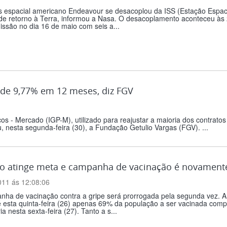
 espacial americano Endeavour se desacoplou da ISS (Estação Espacial
e retorno à Terra, informou a Nasa. O desacoplamento aconteceu às 2
issão no dia 16 de maio com seis a...
 de 9,77% em 12 meses, diz FGV
ços - Mercado (IGP-M), utilizado para reajustar a maioria dos contrato
 nesta segunda-feira (30), a Fundação Getulio Vargas (FGV). ...
o atinge meta e campanha de vacinação é novament
011 ás 12:08:06
nha de vacinação contra a gripe será prorrogada pela segunda vez. A
é esta quinta-feira (26) apenas 69% da população a ser vacinada com
ia nesta sexta-feira (27). Tanto a s...