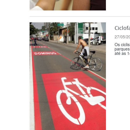
Ciclo
27/05/2
Os cicli
parques 
até as 