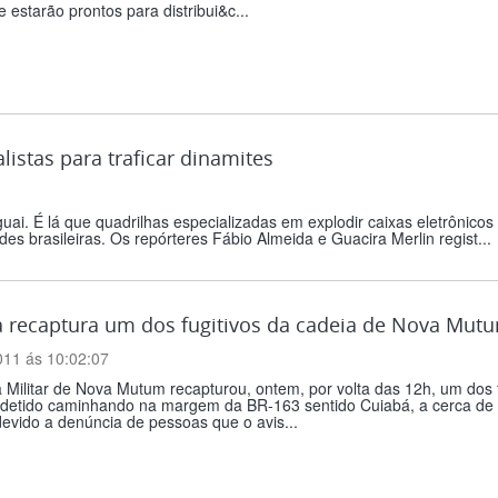
 e estarão prontos para distribui&c...
istas para traficar dinamites
uai. É lá que quadrilhas especializadas em explodir caixas eletrônic
des brasileiras. Os repórteres Fábio Almeida e Guacira Merlin regist...
a recaptura um dos fugitivos da cadeia de Nova Mut
011 ás 10:02:07
a Militar de Nova Mutum recapturou, ontem, por volta das 12h, um dos 
i detido caminhando na margem da BR-163 sentido Cuiabá, a cerca de 
devido a denúncia de pessoas que o avis...