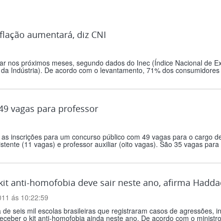
lação aumentará, diz CNI
ar nos próximos meses, segundo dados do Inec (Índice Nacional de Ex
 da Indústria). De acordo com o levantamento, 71% dos consumidores a
9 vagas para professor
s inscrições para um concurso público com 49 vagas para o cargo de p
stente (11 vagas) e professor auxiliar (oito vagas). São 35 vagas para
it anti-homofobia deve sair neste ano, afirma Hadda
011 ás 10:22:59
 de seis mil escolas brasileiras que registraram casos de agressões, 
eceber o kit anti-homofobia ainda neste ano. De acordo com o minist