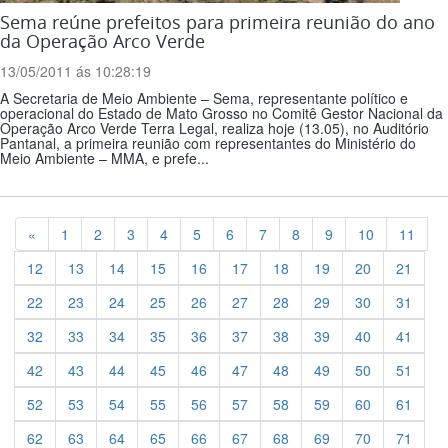
Sema reúne prefeitos para primeira reunião do ano
da Operação Arco Verde
13/05/2011 ás 10:28:19
A Secretaria de Meio Ambiente – Sema, representante político e
operacional do Estado de Mato Grosso no Comitê Gestor Nacional da
Operação Arco Verde Terra Legal, realiza hoje (13.05), no Auditório
Pantanal, a primeira reunião com representantes do Ministério do
Meio Ambiente – MMA, e prefe...
Previous
«
1
2
3
4
5
6
7
8
9
10
11
12
13
14
15
16
17
18
19
20
21
22
23
24
25
26
27
28
29
30
31
32
33
34
35
36
37
38
39
40
41
42
43
44
45
46
47
48
49
50
51
52
53
54
55
56
57
58
59
60
61
62
63
64
65
66
67
68
69
70
71