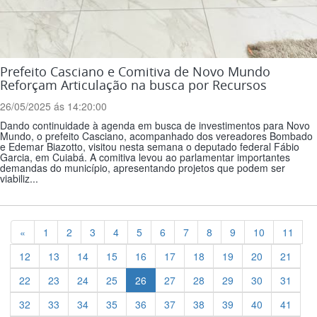
Prefeito Casciano e Comitiva de Novo Mundo
Reforçam Articulação na busca por Recursos
26/05/2025 ás 14:20:00
Dando continuidade à agenda em busca de investimentos para Novo
Mundo, o prefeito Casciano, acompanhado dos vereadores Bombado
e Edemar Biazotto, visitou nesta semana o deputado federal Fábio
Garcia, em Cuiabá. A comitiva levou ao parlamentar importantes
demandas do município, apresentando projetos que podem ser
viabiliz...
Previous
«
1
2
3
4
5
6
7
8
9
10
11
12
13
14
15
16
17
18
19
20
21
22
23
24
25
26
27
28
29
30
31
32
33
34
35
36
37
38
39
40
41