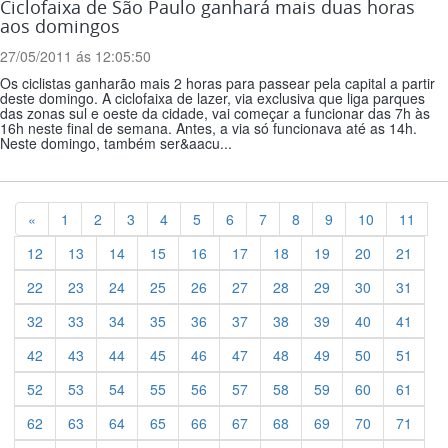
Ciclofaixa de São Paulo ganhará mais duas horas
aos domingos
27/05/2011 ás 12:05:50
Os ciclistas ganharão mais 2 horas para passear pela capital a partir
deste domingo. A ciclofaixa de lazer, via exclusiva que liga parques
das zonas sul e oeste da cidade, vai começar a funcionar das 7h às
16h neste final de semana. Antes, a via só funcionava até as 14h.
Neste domingo, também ser&aacu...
Previous
«
1
2
3
4
5
6
7
8
9
10
11
12
13
14
15
16
17
18
19
20
21
22
23
24
25
26
27
28
29
30
31
32
33
34
35
36
37
38
39
40
41
42
43
44
45
46
47
48
49
50
51
52
53
54
55
56
57
58
59
60
61
62
63
64
65
66
67
68
69
70
71