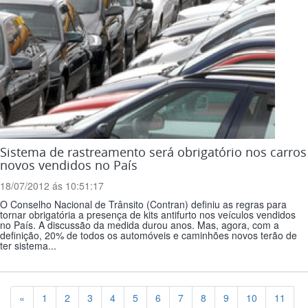
Sistema de rastreamento será obrigatório nos carros
novos vendidos no País
18/07/2012 ás 10:51:17
O Conselho Nacional de Trânsito (Contran) definiu as regras para
tornar obrigatória a presença de kits antifurto nos veículos vendidos
no País. A discussão da medida durou anos. Mas, agora, com a
definição, 20% de todos os automóveis e caminhões novos terão de
ter sistema...
Previous
«
1
2
3
4
5
6
7
8
9
10
11