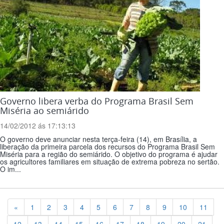
Governo libera verba do Programa Brasil Sem
Miséria ao semiárido
14/02/2012 ás 17:13:13
O governo deve anunciar nesta terça-feira (14), em Brasília, a
liberação da primeira parcela dos recursos do Programa Brasil Sem
Miséria para a região do semiárido. O objetivo do programa é ajudar
os agricultores familiares em situação de extrema pobreza no sertão.
O im...
Previous
«
1
2
3
4
5
6
7
8
9
10
11