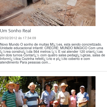
Um Sonho Real
29/02/2012 ás 17:34:09
Novo Mundo O sonho de muitas Mï¿½es, esta sendo concretizado.
Unidade educacional infantil: CRECHE: MUNDO MAGICO Com uma
ï¿½rea construï¿½da 564 metros ï¿½ E vai atender 120 crianï¿½as
em dois turnos Contarï¿½ com quatro salas pedagï¿½gicas, salas de
Informï¿½tica Cozinha refeitï¿½rio e pï¿½tio coberto e com
atendimento Para pessoas com...