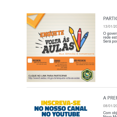
PARTI
13/01/2
O govern
rede est
Será pos
A PRE
08/01/2
Com obje
Novo Mun