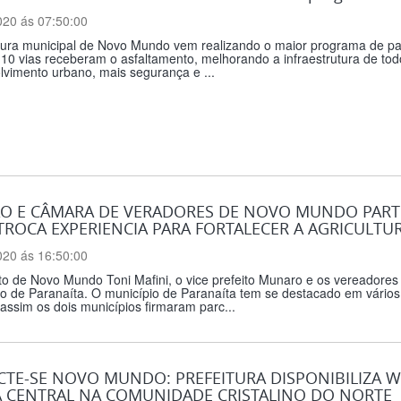
020 ás 07:50:00
tura municipal de Novo Mundo vem realizando o maior programa de pavi
10 vias receberam o asfaltamento, melhorando a infraestrutura de tod
vimento urbano, mais segurança e ...
O E CÂMARA DE VERADORES DE NOVO MUNDO PARTI
TROCA EXPERIENCIA PARA FORTALECER A AGRICULTUR
020 ás 16:50:00
to de Novo Mundo Toni Mafini, o vice prefeito Munaro e os vereadores
o de Paranaíta. O município de Paranaíta tem se destacado em vários 
, assim os dois municípios firmaram parc...
TE-SE NOVO MUNDO: PREFEITURA DISPONIBILIZA WI-
 CENTRAL NA COMUNIDADE CRISTALINO DO NORTE