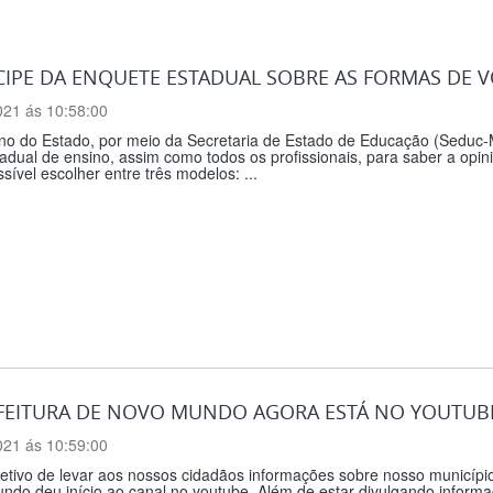
CIPE DA ENQUETE ESTADUAL SOBRE AS FORMAS DE V
021 ás 10:58:00
o do Estado, por meio da Secretaria de Estado de Educação (Seduc-MT
adual de ensino, assim como todos os profissionais, para saber a opin
sível escolher entre três modelos: ...
FEITURA DE NOVO MUNDO AGORA ESTÁ NO YOUTUB
021 ás 10:59:00
tivo de levar aos nossos cidadãos informações sobre nosso município
do deu início ao canal no youtube. Além de estar divulgando informaç