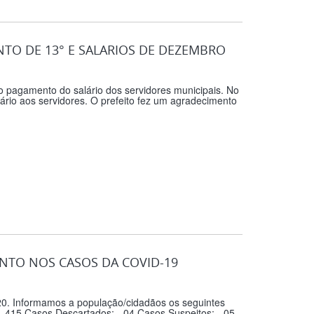
TO DE 13° E SALARIOS DE DEZEMBRO
o pagamento do salário dos servidores municipais. No
ário aos servidores. O prefeito fez um agradecimento
NTO NOS CASOS DA COVID-19
20. Informamos a população/cidadãos os seguintes
- 415 Casos Descartados; - 04 Casos Suspeitos; - 05