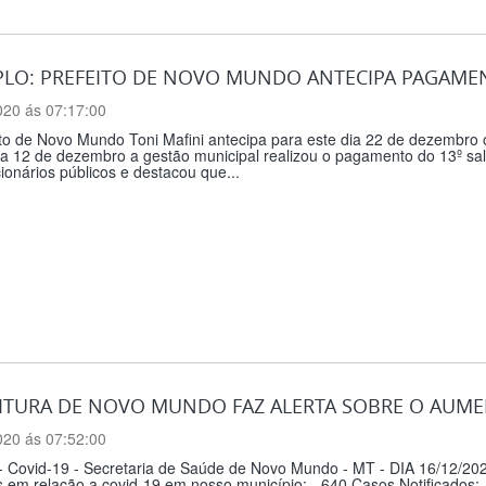
LO: PREFEITO DE NOVO MUNDO ANTECIPA PAGAMEN
020 ás 07:17:00
to de Novo Mundo Toni Mafini antecipa para este dia 22 de dezembro 
ia 12 de dezembro a gestão municipal realizou o pagamento do 13º sal
ionários públicos e destacou que...
ITURA DE NOVO MUNDO FAZ ALERTA SOBRE O AUME
020 ás 07:52:00
 - Covid-19 - Secretaria de Saúde de Novo Mundo - MT - DIA 16/12/20
em relação a covid-19 em nosso município: - 640 Casos Notificados; 