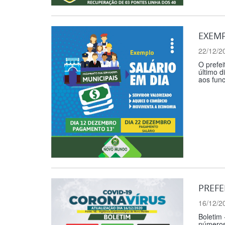
EXEMP
22/12/2
O prefei
último d
aos func
PREFE
16/12/2
Boletim
números 