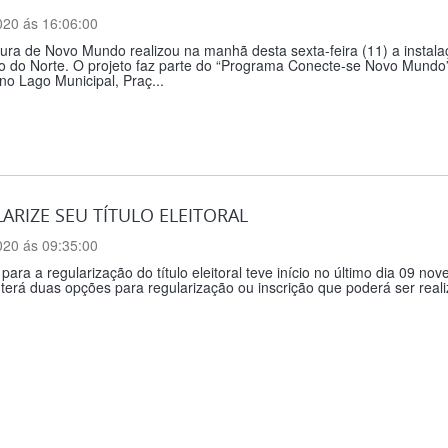
020 ás 16:06:00
tura de Novo Mundo realizou na manhã desta sexta-feira (11) a instala
no do Norte. O projeto faz parte do “Programa Conecte-se Novo Mundo” a
 no Lago Municipal, Praç...
ARIZE SEU TÍTULO ELEITORAL
020 ás 09:35:00
para a regularização do título eleitoral teve início no último dia 09 no
terá duas opções para regularização ou inscrição que poderá ser reali