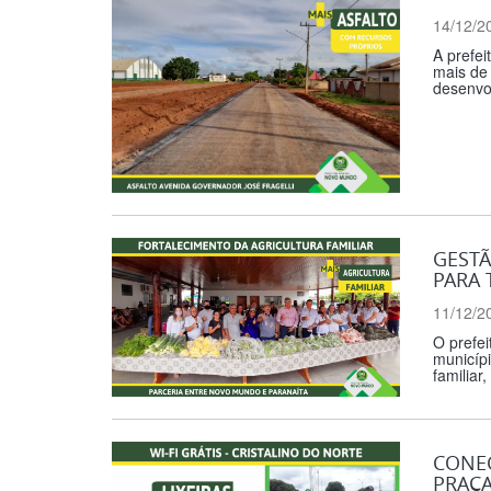
14/12/2
A prefei
mais de 
desenvol
GESTÃ
PARA 
11/12/2
O prefei
municípi
familiar
CONEC
PRAÇA