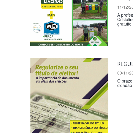
11/12/2
A prefei
Cristali
gratuito
REGUL
09/11/2
O prazo 
cidadão 