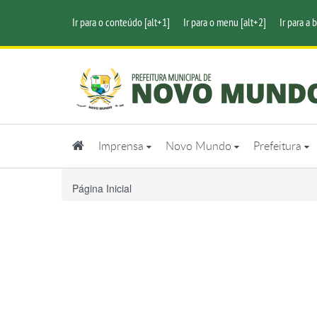
Ir para o conteúdo [alt+1]
Ir para o menu [alt+2]
Ir para a 
Imprensa
Novo Mundo
Prefeitura
Página Inicial