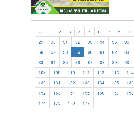
Previous
«
1
2
3
4
5
6
7
8
9
29
30
31
32
33
34
35
36
56
57
58
59
60
61
62
63
83
84
85
86
87
88
89
90
108
109
110
111
112
113
114
130
131
132
133
134
135
136
152
153
154
155
156
157
158
Previous
174
175
176
177
»