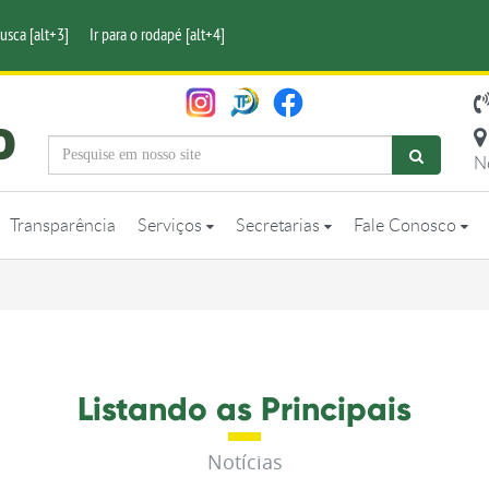
busca [alt+3]
Ir para o rodapé [alt+4]
N
Transparência
Serviços
Secretarias
Fale Conosco
Listando as Principais
Notícias