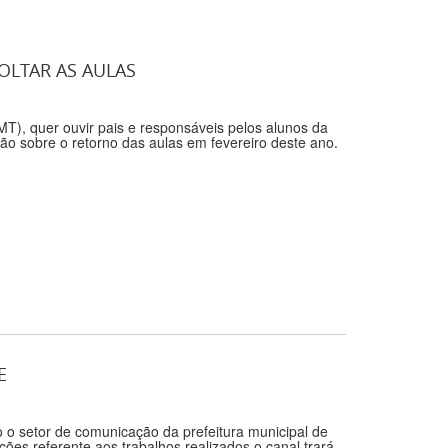
OLTAR AS AULAS
), quer ouvir pais e responsáveis pelos alunos da
ião sobre o retorno das aulas em fevereiro deste ano.
E
 o setor de comunicação da prefeitura municipal de
ões referente aos trabalhos realizados o canal trará