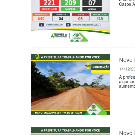
Casos A
Novo M
14/12/2
A prefei
algumas 
aumento 
Novo 