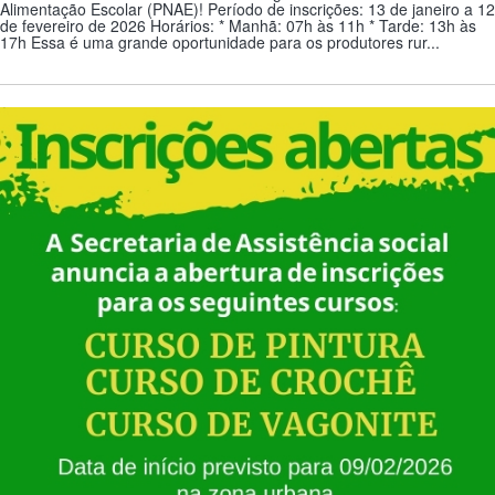
Alimentação Escolar (PNAE)! Período de inscrições: 13 de janeiro a 12
de fevereiro de 2026 Horários: * Manhã: 07h às 11h * Tarde: 13h às
17h Essa é uma grande oportunidade para os produtores rur...