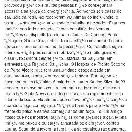
provocou pï¿½nico e muitas pessoas nï¿½o conseguiram
acessar a saï¿½da de emergï¿½ncia. Ao menos seis casas de
saï¿½de da regiï¿½o receberam vï¿½timas do incï¿½ndio, e
voluntï¿½rios estï¿½o auxiliando o trabalho na cidade. "Estamos
mobilizando todo o estado. Temos hospitais de diversas
regiï¿½es se disponibilizando para ajudar. De Canoas, Santo
ï¿½ngelo, Santa Cruz, enfim. Todos estï¿½o colaborando para
oferecer o melhor atendimento possï¿½vel. Os trabalhos sï¿½o
intensos e ï¿½ preciso uma mobilizaï¿½ï¿½o muito grande",
disse Ciro Simoni, Secretï¿½rio Estadual da Saï¿½de, em
entrevista ï¿½ Rï¿½dio Gaï¿½cha. O Hospital de Pronto Socorro
de Porto Alegre, que tem uma unidade especializada em
queimaduras, tambï¿½m receberï¿½ feridos. 'Fumaï¿½a se
espalhou muito rï¿½pido' A estudante Luana Santos Silva, de 23
anos, que estava no local no momento do incidente, disse em
relato ï¿½ GloboNews que o fogo se alastrou rapidamente pelo
interior da boate. Ela afirmou que estava prï¿½xima ï¿½ saï¿½da
quando o fogo comeï¿½ou. "Nï¿½s olhamos para o teto lï¿½ na
frente do palco e estava comeï¿½ando um fogo. Foi um amigo
nosso que nos mostrou, aï¿½ nï¿½s comeï¿½amos a cair. Minha
irmï¿½ me puxou e eu saï¿½ arrastada pelo chï¿½o", contou
Luana. Segundo a jovem, a fumaï¿½a se espalhou rapidamente.