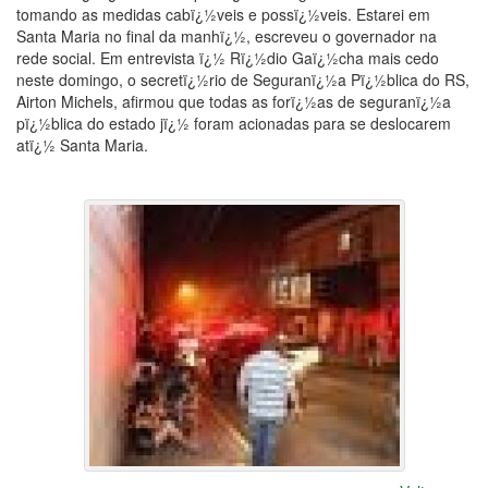
tomando as medidas cabï¿½veis e possï¿½veis. Estarei em
Santa Maria no final da manhï¿½, escreveu o governador na
rede social. Em entrevista ï¿½ Rï¿½dio Gaï¿½cha mais cedo
neste domingo, o secretï¿½rio de Seguranï¿½a Pï¿½blica do RS,
Airton Michels, afirmou que todas as forï¿½as de seguranï¿½a
pï¿½blica do estado jï¿½ foram acionadas para se deslocarem
atï¿½ Santa Maria.