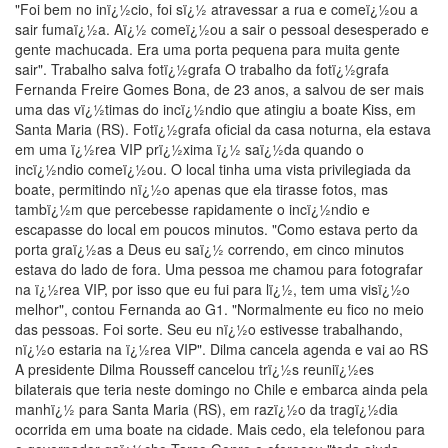
"Foi bem no inï¿½cio, foi sï¿½ atravessar a rua e comeï¿½ou a
sair fumaï¿½a. Aï¿½ comeï¿½ou a sair o pessoal desesperado e
gente machucada. Era uma porta pequena para muita gente
sair". Trabalho salva fotï¿½grafa O trabalho da fotï¿½grafa
Fernanda Freire Gomes Bona, de 23 anos, a salvou de ser mais
uma das vï¿½timas do incï¿½ndio que atingiu a boate Kiss, em
Santa Maria (RS). Fotï¿½grafa oficial da casa noturna, ela estava
em uma ï¿½rea VIP prï¿½xima ï¿½ saï¿½da quando o
incï¿½ndio comeï¿½ou. O local tinha uma vista privilegiada da
boate, permitindo nï¿½o apenas que ela tirasse fotos, mas
tambï¿½m que percebesse rapidamente o incï¿½ndio e
escapasse do local em poucos minutos. "Como estava perto da
porta graï¿½as a Deus eu saï¿½ correndo, em cinco minutos
estava do lado de fora. Uma pessoa me chamou para fotografar
na ï¿½rea VIP, por isso que eu fui para lï¿½, tem uma visï¿½o
melhor", contou Fernanda ao G1. "Normalmente eu fico no meio
das pessoas. Foi sorte. Seu eu nï¿½o estivesse trabalhando,
nï¿½o estaria na ï¿½rea VIP". Dilma cancela agenda e vai ao RS
A presidente Dilma Rousseff cancelou trï¿½s reuniï¿½es
bilaterais que teria neste domingo no Chile e embarca ainda pela
manhï¿½ para Santa Maria (RS), em razï¿½o da tragï¿½dia
ocorrida em uma boate na cidade. Mais cedo, ela telefonou para