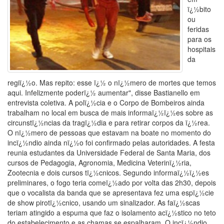
ï¿½bito
ou
feridas
para os
hospitais
da
regiï¿½o. Mas repito: esse ï¿½ o nï¿½mero de mortes que temos
aqui. Infelizmente poderï¿½ aumentar", disse Bastianello em
entrevista coletiva. A polï¿½cia e o Corpo de Bombeiros ainda
trabalham no local em busca de mais informaï¿½ï¿½es sobre as
circunstï¿½ncias da tragï¿½dia e para retirar corpos da ï¿½rea.
O nï¿½mero de pessoas que estavam na boate no momento do
incï¿½ndio ainda nï¿½o foi confirmado pelas autoridades. A festa
reunia estudantes da Universidade Federal de Santa Maria, dos
cursos de Pedagogia, Agronomia, Medicina Veterinï¿½ria,
Zootecnia e dois cursos tï¿½cnicos. Segundo informaï¿½ï¿½es
preliminares, o fogo teria comeï¿½ado por volta das 2h30, depois
que o vocalista da banda que se apresentava fez uma espï¿½cie
de show pirotï¿½cnico, usando um sinalizador. As faï¿½scas
teriam atingido a espuma que faz o isolamento acï¿½stico no teto
do estabelecimento e as chamas se espalharam. O incï¿½ndio