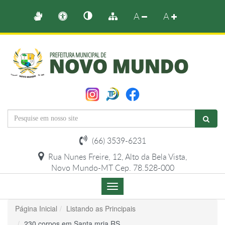
A
A
(66) 3539-6231
Rua Nunes Freire, 12, Alto da Bela Vista,
Novo Mundo-MT Cep. 78.528-000
Menu
de
Navegação
Página Inicial
Listando as Principais
230 corpos em Santa mria RS