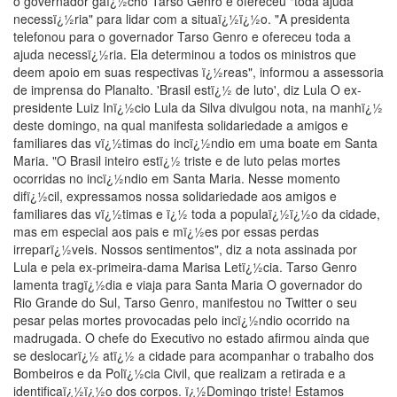
o governador gaï¿½cho Tarso Genro e ofereceu "toda ajuda
necessï¿½ria" para lidar com a situaï¿½ï¿½o. "A presidenta
telefonou para o governador Tarso Genro e ofereceu toda a
ajuda necessï¿½ria. Ela determinou a todos os ministros que
deem apoio em suas respectivas ï¿½reas", informou a assessoria
de imprensa do Planalto. 'Brasil estï¿½ de luto', diz Lula O ex-
presidente Luiz Inï¿½cio Lula da Silva divulgou nota, na manhï¿½
deste domingo, na qual manifesta solidariedade a amigos e
familiares das vï¿½timas do incï¿½ndio em uma boate em Santa
Maria. "O Brasil inteiro estï¿½ triste e de luto pelas mortes
ocorridas no incï¿½ndio em Santa Maria. Nesse momento
difï¿½cil, expressamos nossa solidariedade aos amigos e
familiares das vï¿½timas e ï¿½ toda a populaï¿½ï¿½o da cidade,
mas em especial aos pais e mï¿½es por essas perdas
irreparï¿½veis. Nossos sentimentos", diz a nota assinada por
Lula e pela ex-primeira-dama Marisa Letï¿½cia. Tarso Genro
lamenta tragï¿½dia e viaja para Santa Maria O governador do
Rio Grande do Sul, Tarso Genro, manifestou no Twitter o seu
pesar pelas mortes provocadas pelo incï¿½ndio ocorrido na
madrugada. O chefe do Executivo no estado afirmou ainda que
se deslocarï¿½ atï¿½ a cidade para acompanhar o trabalho dos
Bombeiros e da Polï¿½cia Civil, que realizam a retirada e a
identificaï¿½ï¿½o dos corpos. ï¿½Domingo triste! Estamos