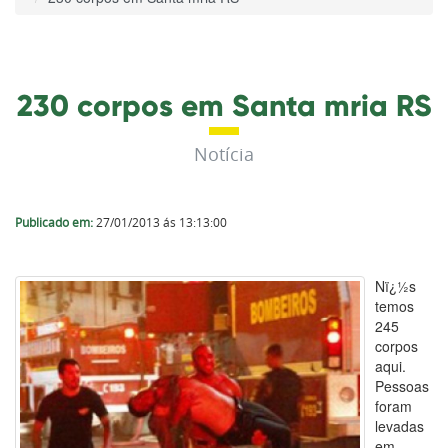
230 corpos em Santa mria RS
Notícia
Publicado em:
27/01/2013 ás 13:13:00
Nï¿½s
temos
245
corpos
aqui.
Pessoas
foram
levadas
em