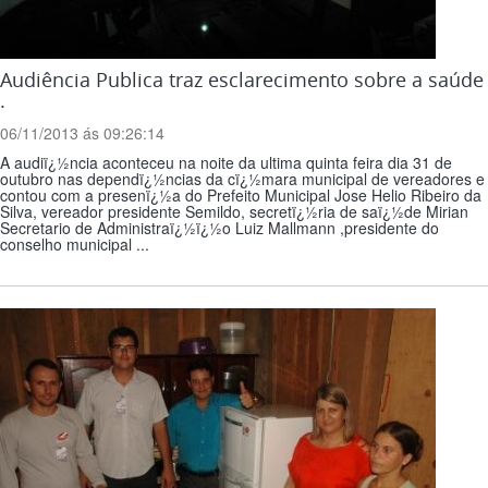
Audiência Publica traz esclarecimento sobre a saúde
.
06/11/2013 ás 09:26:14
A audiï¿½ncia aconteceu na noite da ultima quinta feira dia 31 de
outubro nas dependï¿½ncias da cï¿½mara municipal de vereadores e
contou com a presenï¿½a do Prefeito Municipal Jose Helio Ribeiro da
Silva, vereador presidente Semildo, secretï¿½ria de saï¿½de Mirian
Secretario de Administraï¿½ï¿½o Luiz Mallmann ,presidente do
conselho municipal ...