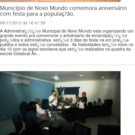
Município de Novo Mundo comemora aniversário
com festa para a populaç?ão.
06/11/2013 ás 16:41:58
A Administraï¿½ï¿½o Municipal de Novo Mundo esta organizando um
grande evento pra comemorar o aniversario de emancipaï¿½ï¿½o
polï¿½tica e administrativa, serï¿½o 3 dias de festa na em praï¿½a
publica e todos estï¿½o convidados . As festividades terï¿½o inicio no
dia 10 com os jogos escolares que serï¿½o realizados na quadra da
escola Estadual An...