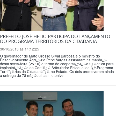
PREFEITO JOSÉ HELIO PARTICIPA DO LANÇAMENTO
DO PROGRAMA TERRITÓRIOS DA CIDADANIA
30/10/2013 ás 14:12:25
O governador de Mato Grosso Silval Barbosa e o ministro do
Desenvolvimento Agrï¿½rio Pepe Vargas assinaram na manhï¿½
desta sexta-feira (25.10) o termo de cooperaï¿½ï¿½o tï¿½cnica para
implantaï¿½ï¿½o do Comitï¿½ Articulador Estadual do ï¿½Programa
Territï¿½rios da Cidadaniaï¿½ no Estado. Os dois promoveram ainda
a entrega de 78 mï¿½quinas motonive...