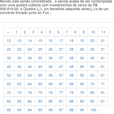
Mundo esta sendo concretizado , a escola acaba de ser contemplada
com uma quadra coberta com investimentos de cerca de R$
506.819,00, a Quadra ï¿½ um beneficio adquirido atravï¿½s de um
convenio firmado junto ao Fun...
Previous
«
1
2
3
4
5
6
7
8
9
10
11
12
13
14
15
16
17
18
19
20
21
22
23
24
25
26
27
28
29
30
31
32
33
34
35
36
37
38
39
40
41
42
43
44
45
46
47
48
49
50
51
52
53
54
55
56
57
58
59
60
61
62
63
64
65
66
67
68
69
70
71
72
73
74
75
76
77
78
79
80
81
82
83
84
85
86
87
88
89
90
91
92
93
94
95
96
97
98
99
100