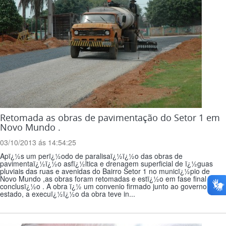
Retomada as obras de pavimentação do Setor 1 em
Novo Mundo .
03/10/2013 ás 14:54:25
Apï¿½s um perï¿½odo de paralisaï¿½ï¿½o das obras de
pavimentaï¿½ï¿½o asfï¿½ltica e drenagem superficial de ï¿½guas
pluviais das ruas e avenidas do Bairro Setor 1 no municï¿½pio de
Novo Mundo ,as obras foram retomadas e estï¿½o em fase final de
conclusï¿½o . A obra ï¿½ um convenio firmado junto ao governo do
estado, a execuï¿½ï¿½o da obra teve in...