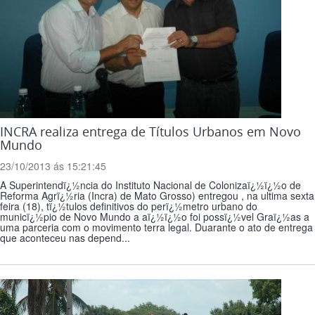
INCRA realiza entrega de Títulos Urbanos em Novo
Mundo
23/10/2013 ás 15:21:45
A Superintendï¿½ncia do Instituto Nacional de Colonizaï¿½ï¿½o de
Reforma Agrï¿½ria (Incra) de Mato Grosso) entregou , na ultima sexta
feira (18), tï¿½tulos definitivos do perï¿½metro urbano do
municï¿½pio de Novo Mundo a aï¿½ï¿½o foi possï¿½vel Graï¿½as a
uma parceria com o movimento terra legal. Duarante o ato de entrega
que aconteceu nas depend...