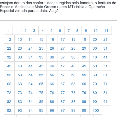
estejam dentro das conformidades regidas pelo Inmetro, o Instituto de
Pesos e Medidas de Mato Grosso (Ipem-MT) inicia a Operação
Especial voltada para a data. A açã...
Previous
«
1
2
3
4
5
6
7
8
9
10
11
12
13
14
15
16
17
18
19
20
21
22
23
24
25
26
27
28
29
30
31
32
33
34
35
36
37
38
39
40
41
42
43
44
45
46
47
48
49
50
51
52
53
54
55
56
57
58
59
60
61
62
63
64
65
66
67
68
69
70
71
72
73
74
75
76
77
78
79
80
81
82
83
84
85
86
87
88
89
90
91
92
93
94
95
96
97
98
99
100