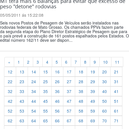
MT terá mais 6 balanças para evitar que excesso de
peso "detone" rodovias
05/05/2011 ás 15:22:08
Seis novos Postos de Pesagem de Veículos serão instalados nas
rodovias federais de Mato Grosso. Os chamados PPVs fazem parte
da segunda etapa do Plano Diretor Estratégico de Pesagem que para
o país prevê a construção de 161 postos espalhados pelos Estados. O
edital número 162/11 deve ser dispon...
Previous
«
1
2
3
4
5
6
7
8
9
10
11
12
13
14
15
16
17
18
19
20
21
22
23
24
25
26
27
28
29
30
31
32
33
34
35
36
37
38
39
40
41
42
43
44
45
46
47
48
49
50
51
52
53
54
55
56
57
58
59
60
61
62
63
64
65
66
67
68
69
70
71