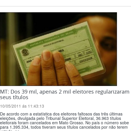
MT: Dos 39 mil, apenas 2 mil eleitores regularizaram
seus títulos
10/05/2011 ás 11:43:13
De acordo com a estatística dos eleitores faltosos das três últimas
eleições, divulgada pelo Tribunal Superior Eleitoral, 36.963 títulos
eleitorais foram cancelados em Mato Grosso. No país o número sobe
para 1.395.334, todos tiveram seus títulos cancelados por não terem