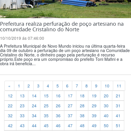
Prefeitura realiza perfuração de poço artesiano na
comunidade Cristalino do Norte
10/10/2019 ás 07:46:00
A Prefeitura Municipal de Novo Mundo iniciou na última quarta-feira
dia 09 de outubro a perfuração de um poço artesiano na Comunidade
Cristalino do Norte, o dinheiro pago pela perfuração é recurso
próprio.Este poço era um compromisso do prefeito Toni Mafini e a
obra irá beneficia...
Previous
«
1
2
3
4
5
6
7
8
9
10
11
12
13
14
15
16
17
18
19
20
21
22
23
24
25
26
27
28
29
30
31
32
33
34
35
36
37
38
39
40
41
42
43
44
45
46
47
48
49
50
51