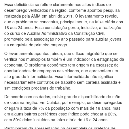
Essa deficiência se reflete claramente nos altos índices de
desemprego verificados na região, conforme apontou pesquisa
realizada pela AMM em abril de 2011. O levantamento revelou
que o problema se concentra, principalmente, na faixa etária dos
16 aos 24 anos. Essa constatação gerou, inclusive, a realização
do curso de Auxiliar Administrativo da Construção Civil,
promovido pela associação no ano passado para auxiliar jovens
na conquista do primeiro emprego.
O levantamento apontou, ainda, que o fluxo migratório que se
verifica nos municípios também é um indicador da estagnação da
economia. O problema econômico tem origem na escassez de
oportunidades de empregos nas cidades, que apresentam um
alto grau de informalidade. Essa informalidade não significa
necessariamente contratos de trabalho sem carteira assinada e
sim condições precárias de trabalho.
De acordo com os dados, existe grande disponibilidade de mão-
de-obra na região. Em Cuiabá, por exemplo, os desempregados
chegam à taxa de 7% da população com mais de 16 anos, mas
em alguns bairros periféricos esse índice pode chegar a 20%,
com 80% deles incluídos na faixa etária de 16 a 24 anos.
Participaram da apresentação na Assembleia os prefeitos de