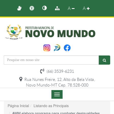
A
A
(66) 3539-6231
Rua Nunes Freire, 12, Alto da Bela Vista,
Novo Mundo-MT Cep. 78.528-000
Menu
de
Navegação
Página Inicial
Listando as Principais
AMM elabora programa para combater desigualdades