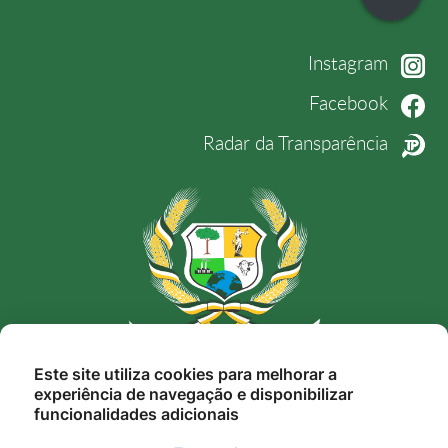
Instagram
Facebook
Radar da Transparência
Rua Nunes Freire, 12, Alto da Bela Vista, Novo
Este site utiliza cookies para melhorar a
experiência de navegação e disponibilizar
Mundo-MT, Cep. 78.528-000
funcionalidades adicionais
gestao@novomundo.mt.gov.br