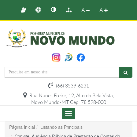
A
A
(66) 3539-6231
Rua Nunes Freire, 12, Alto da Bela Vista,
Novo Mundo-MT Cep. 78.528-000
Menu
de
Navegação
Página Inicial
Listando as Principais
Convite: Audiência Pública de Prestação de Contas do