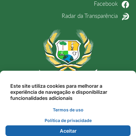
Facebook
Radar da Transparência
Rua Nunes Freire, 12, Alto da Bela Vista, Novo
Este site utiliza cookies para melhorar a
experiência de navegação e disponibilizar
Mundo-MT, Cep. 78.528-000
funcionalidades adicionais
gestao@novomundo.mt.gov.br
Termos de uso
(66) 3539-6231
Política de privacidade
Aceitar