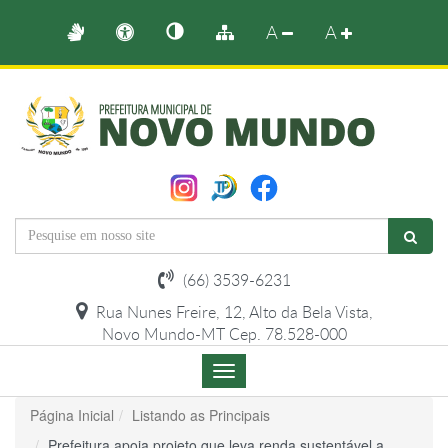
A
A
(66) 3539-6231
Rua Nunes Freire, 12, Alto da Bela Vista,
Novo Mundo-MT Cep. 78.528-000
Menu
de
Navegação
Página Inicial
Listando as Principais
Prefeitura apoia projeto que leva renda sustentável a