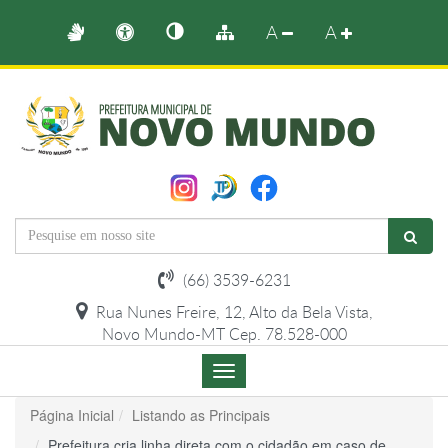
A
A
(66) 3539-6231
Rua Nunes Freire, 12, Alto da Bela Vista,
Novo Mundo-MT Cep. 78.528-000
Menu
de
Navegação
Página Inicial
Listando as Principais
Prefeitura cria linha direta com o cidadão em caso de