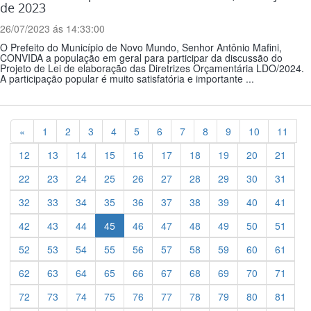
de 2023
26/07/2023 ás 14:33:00
O Prefeito do Município de Novo Mundo, Senhor Antônio Mafini,
CONVIDA a população em geral para participar da discussão do
Projeto de Lei de elaboração das Diretrizes Orçamentária LDO/2024.
A participação popular é muito satisfatória e importante ...
Previous
«
1
2
3
4
5
6
7
8
9
10
11
12
13
14
15
16
17
18
19
20
21
22
23
24
25
26
27
28
29
30
31
32
33
34
35
36
37
38
39
40
41
42
43
44
45
46
47
48
49
50
51
52
53
54
55
56
57
58
59
60
61
62
63
64
65
66
67
68
69
70
71
72
73
74
75
76
77
78
79
80
81