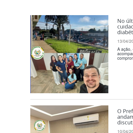
No úl
cuidad
diabét
13/04/2
A ação, 
acompanh
comprom
O Pref
andam
discut
10/04/2