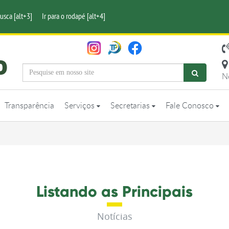
busca [alt+3]
Ir para o rodapé [alt+4]
N
Transparência
Serviços
Secretarias
Fale Conosco
Listando as Principais
Notícias