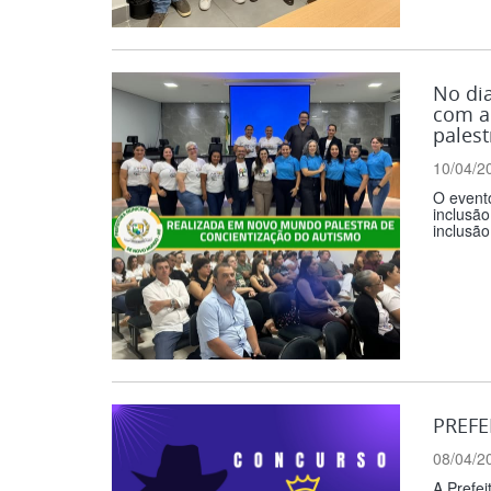
No dia
com a 
palest
10/04/2
O event
inclusão
inclusão
PREFE
08/04/2
A Prefei