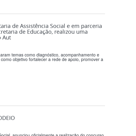
taria de Assistência Social e em parceria
retaria de Educação, realizou uma
o Aut
bordaram temas como diagnóstico, acompanhamento e
 como objetivo fortalecer a rede de apoio, promover a
ODEIO
ocial, anunciou oficialmente a realização do concurso