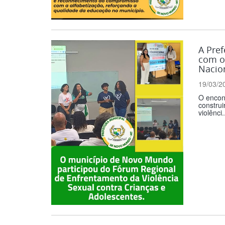
A Pref
com o 
Nacion
19/03/2
O encont
construi
violênci.