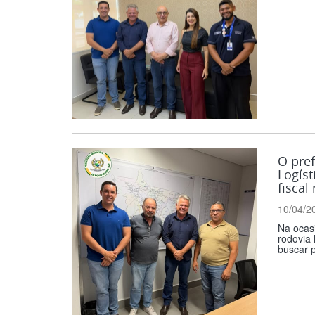
O pref
Logíst
fiscal
10/04/2
Na ocas
rodovia 
buscar p