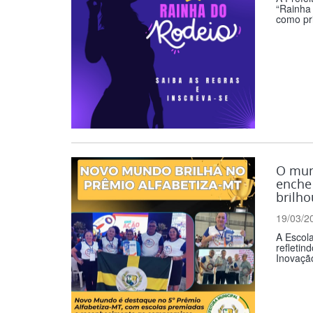
“Rainha
como pri
O mun
enche 
brilho
19/03/2
A Escol
refletin
Inovação