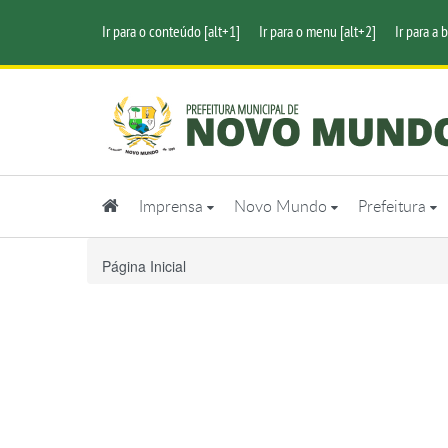
Ir para o conteúdo [alt+1]
Ir para o menu [alt+2]
Ir para a 
Imprensa
Novo Mundo
Prefeitura
Página Inicial