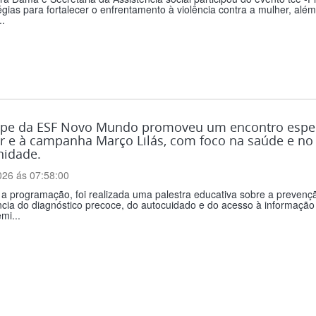
égias para fortalecer o enfrentamento à violência contra a mulher, alé
.
ipe da ESF Novo Mundo promoveu um encontro especi
r e à campanha Março Lilás, com foco na saúde e no
idade.
026 ás 07:58:00
a programação, foi realizada uma palestra educativa sobre a prevenç
ncia do diagnóstico precoce, do autocuidado e do acesso à informaç
mi...