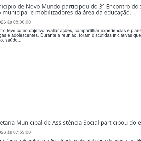
icípio de Novo Mundo participou do 3º Encontro do 
 municipal e mobilizadores da área da educação.
026 ás 08:00:00
ro teve como objetivo avaliar ações, compartilhar experiências e plane
ças e adolescentes. Durante a reunião, foram discutidas iniciativas q
o, saúde...
etaria Municipal de Assistência Social participou do 
026 ás 07:59:00
ra Dama e Secretaria da Assistência social participou do evento tce -