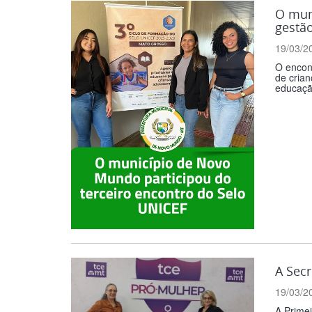
O mun
gestão
19/03/2
O encont
de crian
educaçã
A Secr
19/03/2
A Primei