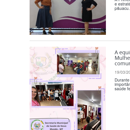
e estrat
p&uacu..
A equ
Mulhe
comun
19/03/2
Durante 
importâ
saúde fe