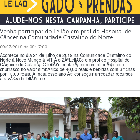
Venha participar do Leilão em prol do Hospital de
Câncer na Comunidade Cristalino do Norte
09/07/2019 ás 09:17:00
Acontece no dia 21 de julho de 2019 na Comunidade Cristalino do
Norte â Novo Mundo â MT Â o 2Â°LeilÃ£o em prol do Hospital de
CÃ¢ncer de CuiabÃ¡. O leilÃ£o contarÃ¡ com um almoÃ§o com
churrasco no valor simbÃ³lico de 40,00 reais e bebidas com 3 fichas
por 10,00 reais. A meta esse ano Ã© conseguir arrecadar recursos
atravÃ©s do leilÃ£o de ...