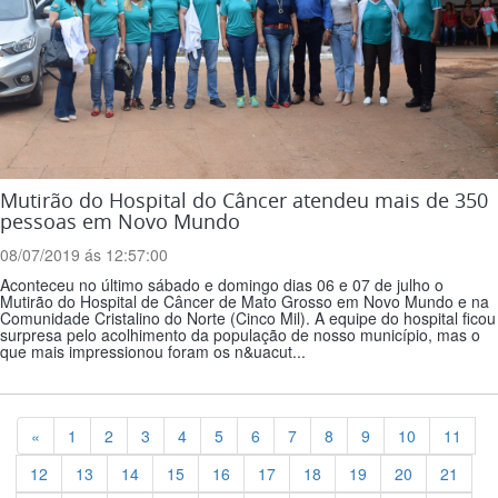
Mutirão do Hospital do Câncer atendeu mais de 350
pessoas em Novo Mundo
08/07/2019 ás 12:57:00
Aconteceu no último sábado e domingo dias 06 e 07 de julho o
Mutirão do Hospital de Câncer de Mato Grosso em Novo Mundo e na
Comunidade Cristalino do Norte (Cinco Mil). A equipe do hospital ficou
surpresa pelo acolhimento da população de nosso município, mas o
que mais impressionou foram os n&uacut...
Previous
«
1
2
3
4
5
6
7
8
9
10
11
12
13
14
15
16
17
18
19
20
21