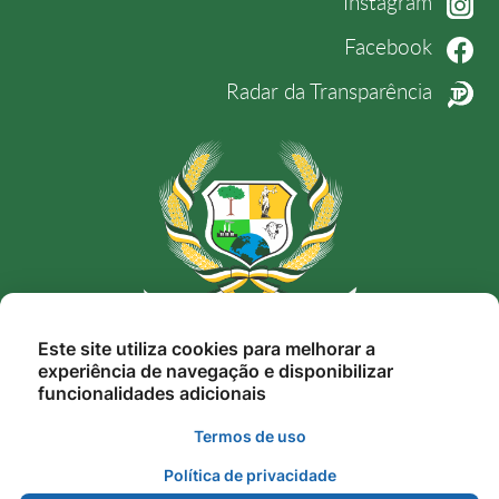
Instagram
Facebook
Radar da Transparência
Rua Nunes Freire, 12, Alto da Bela Vista, Novo
Este site utiliza cookies para melhorar a
experiência de navegação e disponibilizar
Mundo-MT, Cep. 78.528-000
funcionalidades adicionais
gestao@novomundo.mt.gov.br
Termos de uso
(66) 3539-6231
Política de privacidade