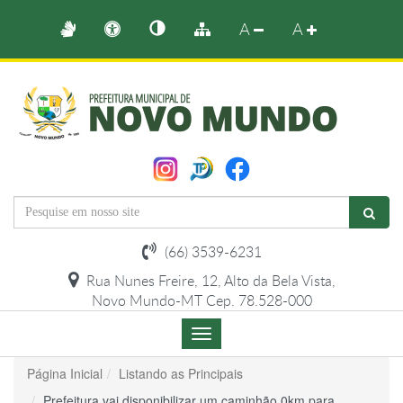
A
A
(66) 3539-6231
Rua Nunes Freire, 12, Alto da Bela Vista,
Novo Mundo-MT Cep. 78.528-000
Menu
de
Navegação
Página Inicial
Listando as Principais
Prefeitura vai disponibilizar um caminhão 0km para