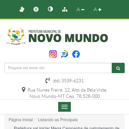
A
A
(66) 3539-6231
Rua Nunes Freire, 12, Alto da Bela Vista,
Novo Mundo-MT Cep. 78.528-000
Menu
de
Navegação
Página Inicial
Listando as Principais
Prefeitura vai iniciar Mega Campanha de patrolamento de