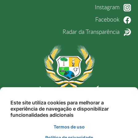
Instagram
Facebook
Radar da Transparência
Rua Nunes Freire, 12, Alto da Bela Vista, Novo
Este site utiliza cookies para melhorar a
experiência de navegação e disponibilizar
Mundo-MT, Cep. 78.528-000
funcionalidades adicionais
gestao@novomundo.mt.gov.br
Termos de uso
(66) 3539-6231
Política de privacidade