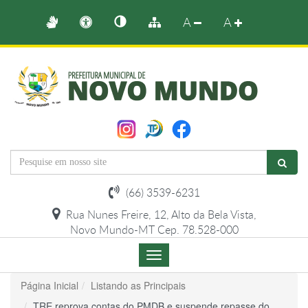
A
A
(66) 3539-6231
Rua Nunes Freire, 12, Alto da Bela Vista,
Novo Mundo-MT Cep. 78.528-000
Menu
de
Navegação
Página Inicial
Listando as Principais
TRE reprova contas do PMDB e suspende repasse do