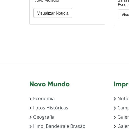
Novo Mundo!
da fa
Escola
Visualizar Notícia
Visu
Novo Mundo
Impr
Economia
Notíc
Fotos Históricas
Camp
Geografia
Galer
Hino, Bandeira e Brasão
Galer