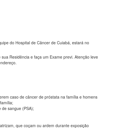
uipe do Hospital de Câncer de Cuiabá, estará no
sua Residência e faça um Exame previ. Atenção leve
endereço.
erem caso de câncer de próstata na família e homens
amília;
e de sangue (PSA);
catrizam, que coçam ou ardem durante exposição