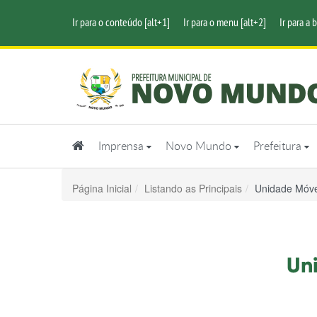
Ir para o conteúdo [alt+1]
Ir para o menu [alt+2]
Ir para a 
Imprensa
Novo Mundo
Prefeitura
Página Inicial
Listando as Principais
Unidade Móve
Un