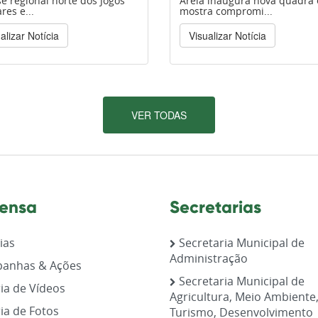
se regional norte dos Jogos
Areia inaugura nova quadra 
res e...
mostra compromi...
alizar Notícia
Visualizar Notícia
VER TODAS
ensa
Secretarias
ias
Secretaria Municipal de
Administração
anhas & Ações
Secretaria Municipal de
ia de Vídeos
Agricultura, Meio Ambiente
ia de Fotos
Turismo, Desenvolvimento