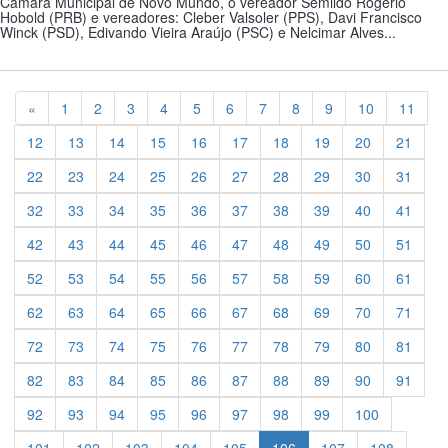
Câmara Municipal de Novo Mundo, o vereador Semildo Rogério
Hobold (PRB) e vereadores: Cleber Valsoler (PPS), Davi Francisco
Winck (PSD), Edivando Vieira Araújo (PSC) e Nelcimar Alves...
Previous
«
1
2
3
4
5
6
7
8
9
10
11
12
13
14
15
16
17
18
19
20
21
22
23
24
25
26
27
28
29
30
31
32
33
34
35
36
37
38
39
40
41
42
43
44
45
46
47
48
49
50
51
52
53
54
55
56
57
58
59
60
61
62
63
64
65
66
67
68
69
70
71
72
73
74
75
76
77
78
79
80
81
82
83
84
85
86
87
88
89
90
91
92
93
94
95
96
97
98
99
100