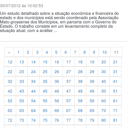
30/07/2012 ás 10:02:53
Um estudo detalhado sobre a situação econômica e financeira do
estado e dos municípios está sendo coordenado pela Associação
Mato-grossense dos Municípios, em parceria com o Governo do
Estado. O trabalho consiste em um levantamento completo da
situação atual, com a análise ...
Previous
«
1
2
3
4
5
6
7
8
9
10
11
12
13
14
15
16
17
18
19
20
21
22
23
24
25
26
27
28
29
30
31
32
33
34
35
36
37
38
39
40
41
42
43
44
45
46
47
48
49
50
51
52
53
54
55
56
57
58
59
60
61
62
63
64
65
66
67
68
69
70
71
72
73
74
75
76
77
78
79
80
81