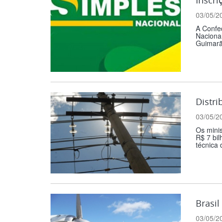
03/05/2
A Confed
Nacional
Guimarãe
Distri
03/05/2
Os minis
R$ 7 bil
técnica 
Brasil
03/05/2