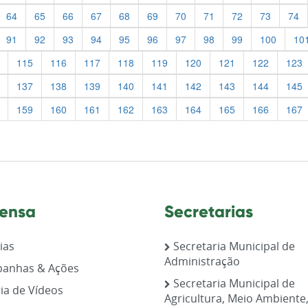
64
65
66
67
68
69
70
71
72
73
74
91
92
93
94
95
96
97
98
99
100
10
115
116
117
118
119
120
121
122
123
137
138
139
140
141
142
143
144
145
159
160
161
162
163
164
165
166
167
ensa
Secretarias
ias
Secretaria Municipal de
Administração
anhas & Ações
Secretaria Municipal de
ia de Vídeos
Agricultura, Meio Ambiente