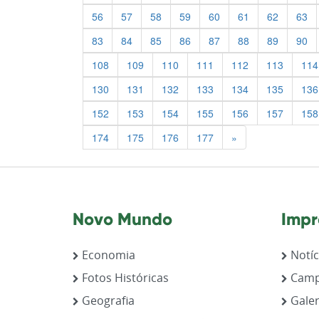
56
57
58
59
60
61
62
63
83
84
85
86
87
88
89
90
108
109
110
111
112
113
114
130
131
132
133
134
135
136
152
153
154
155
156
157
158
Previous
174
175
176
177
»
Novo Mundo
Impr
Economia
Notíc
Fotos Históricas
Camp
Geografia
Galer