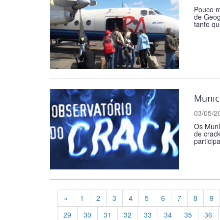
Pouco ma
de Geogr
tanto qu
Municí
03/05/2
Os Muni
de crack
particip
Previous
«
1
2
3
4
5
6
7
8
9
29
30
31
32
33
34
35
36