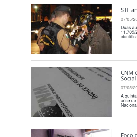
STF an
07/05/2
Duas aud
11.705/2
científic
CNM di
Social
07/05/2
A quinta
crise de
Nacional
Foco 