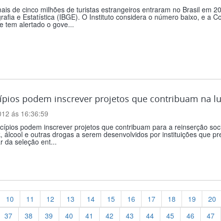
is de cinco milhões de turistas estrangeiros entraram no Brasil em 20
afia e Estatística (IBGE). O Instituto considera o número baixo, e a
e tem alertado o gove...
pios podem inscrever projetos que contribuam na lut
012 ás 16:36:59
cípios podem inscrever projetos que contribuam para a reinserção so
, álcool e outras drogas a serem desenvolvidos por instituições que 
ar da seleção ent...
10
11
12
13
14
15
16
17
18
19
20
37
38
39
40
41
42
43
44
45
46
47