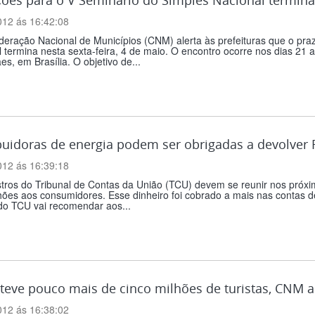
012 ás 16:42:08
eração Nacional de Municípios (CNM) alerta às prefeituras que o pra
 termina nesta sexta-feira, 4 de maio. O encontro ocorre nos dias 2
s, em Brasília. O objetivo de...
buidoras de energia podem ser obrigadas a devolver
012 ás 16:39:18
tros do Tribunal de Contas da União (TCU) devem se reunir nos próxi
hões aos consumidores. Esse dinheiro foi cobrado a mais nas contas d
do TCU vai recomendar aos...
 teve pouco mais de cinco milhões de turistas, CNM a
012 ás 16:38:02