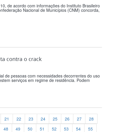
10, de acordo com informações do Instituto Brasileiro
 Confederação Nacional de Municípios (CNM) concorda,
a contra o crack
cial de pessoas com necessidades decorrentes do uso
prestem serviços em regime de residência. Podem
21
22
23
24
25
26
27
28
48
49
50
51
52
53
54
55