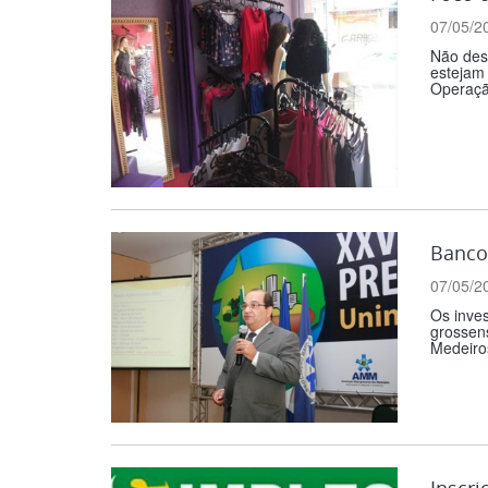
07/05/2
Não desc
estejam 
Operação
Banco 
07/05/2
Os inve
grossens
Medeiros
Inscri