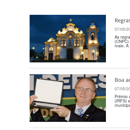
Regras
07/05/2
As regra
(CNPC) f
maio. A 
Boa a
07/05/2
Prêmio a
(IRFS) s
municipa