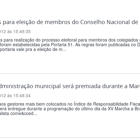
 para eleição de membros do Conselho Nacional de P
012 ás 15:49:35
s para realização do processo eleitoral para membros dos colegiados s
oram estabelecidas pela Portaria 51. As regras foram publicadas no Diá
portaria vale pra a eleição de m...
dministração municipal será premiada durante a Ma
012 ás 15:48:34
os gestores mais bem colocados no Índice de Responsabilidade Fiscal,
erá entregue durante a programação do último dia da XV Marcha a Bra
lista come&cced...