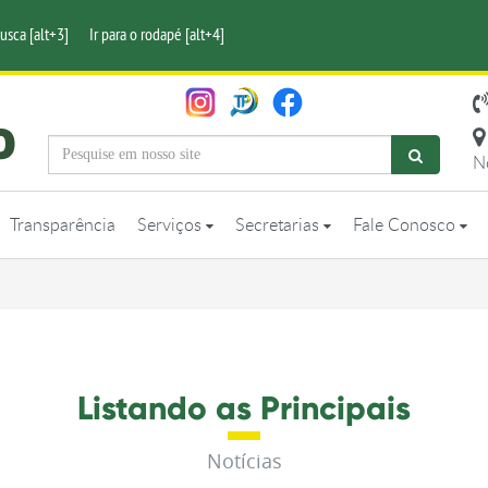
busca [alt+3]
Ir para o rodapé [alt+4]
N
Transparência
Serviços
Secretarias
Fale Conosco
Listando as Principais
Notícias