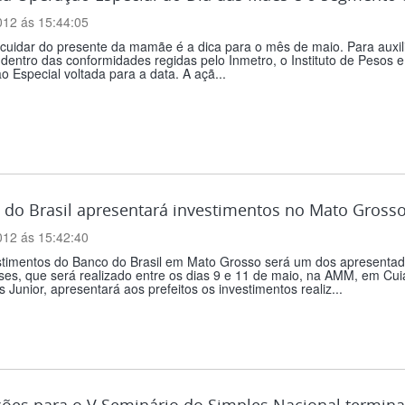
012 ás 15:44:05
uidar do presente da mamãe é a dica para o mês de maio. Para auxili
dentro das conformidades regidas pelo Inmetro, o Instituto de Pesos 
 Especial voltada para a data. A açã...
do Brasil apresentará investimentos no Mato Grosso
012 ás 15:42:40
stimentos do Banco do Brasil em Mato Grosso será um dos apresentado
es, que será realizado entre os dias 9 e 11 de maio, na AMM, em Cuia
 Junior, apresentará aos prefeitos os investimentos realiz...
ções para o V Seminário do Simples Nacional termina