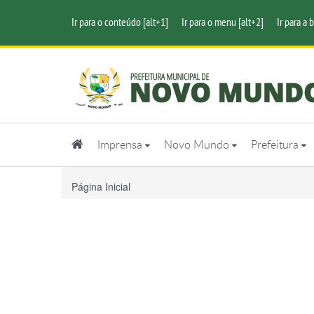
Ir para o conteúdo [alt+1]
Ir para o menu [alt+2]
Ir para a 
Imprensa
Novo Mundo
Prefeitura
Página Inicial