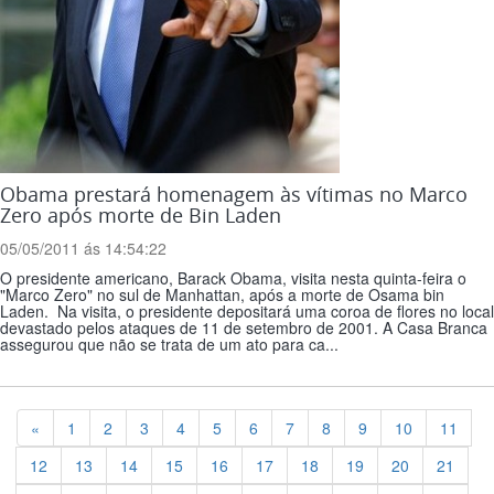
Obama prestará homenagem às vítimas no Marco
Zero após morte de Bin Laden
05/05/2011 ás 14:54:22
O presidente americano, Barack Obama, visita nesta quinta-feira o
"Marco Zero" no sul de Manhattan, após a morte de Osama bin
Laden. Na visita, o presidente depositará uma coroa de flores no local
devastado pelos ataques de 11 de setembro de 2001. A Casa Branca
assegurou que não se trata de um ato para ca...
Previous
«
1
2
3
4
5
6
7
8
9
10
11
12
13
14
15
16
17
18
19
20
21