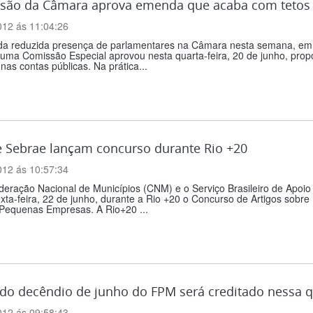
são da Câmara aprova emenda que acaba com tetos s
012 ás 11:04:26
da reduzida presença de parlamentares na Câmara nesta semana, em r
 uma Comissão Especial aprovou nesta quarta-feira, 20 de junho, prop
nas contas públicas. Na prática...
 Sebrae lançam concurso durante Rio +20
012 ás 10:57:34
deração Nacional de Municípios (CNM) e o Serviço Brasileiro de Apoi
xta-feira, 22 de junho, durante a Rio +20 o Concurso de Artigos sobre 
 Pequenas Empresas. A Rio+20 ...
o decêndio de junho do FPM será creditado nessa qu
012 ás 09:58:43