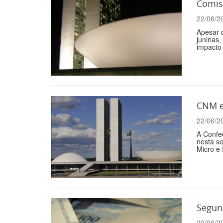
Comis
22/06/2
Apesar 
juninas,
impacto 
CNM e
22/06/2
A Confe
nesta se
Micro e
Segund
20/06/2