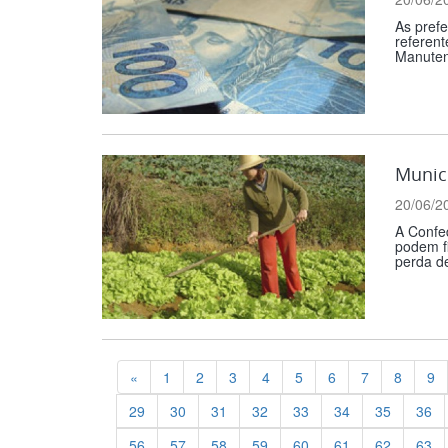
As prefe
referen
Manuten
Munic
20/06/2
A Confe
podem f
perda de
Previous
«
1
2
3
4
5
6
7
8
9
29
30
31
32
33
34
35
36
56
57
58
59
60
61
62
63