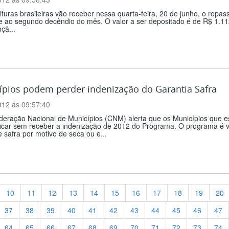
ituras brasileiras vão receber nessa quarta-feira, 20 de junho, o rep
te ao segundo decêndio do mês. O valor a ser depositado é de R$ 1.1
çã...
ípios podem perder indenização do Garantia Safra
012 ás 09:57:40
deração Nacional de Municípios (CNM) alerta que os Municípios que e
icar sem receber a indenização de 2012 do Programa. O programa é vo
 safra por motivo de seca ou e...
10
11
12
13
14
15
16
17
18
19
20
37
38
39
40
41
42
43
44
45
46
47
64
65
66
67
68
69
70
71
72
73
74