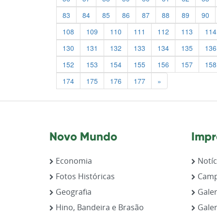
83
84
85
86
87
88
89
90
108
109
110
111
112
113
114
130
131
132
133
134
135
136
152
153
154
155
156
157
158
Previous
174
175
176
177
»
Novo Mundo
Impr
Economia
Notíc
Fotos Históricas
Camp
Geografia
Galer
Hino, Bandeira e Brasão
Galer