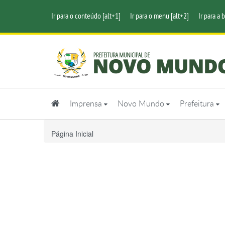
Ir para o conteúdo [alt+1]
Ir para o menu [alt+2]
Ir para a 
Imprensa
Novo Mundo
Prefeitura
Página Inicial