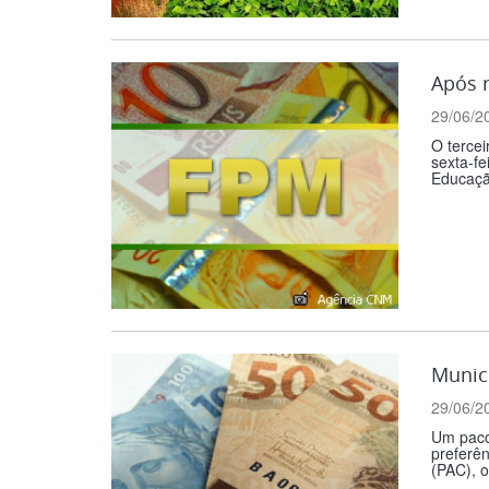
Após r
29/06/2
O tercei
sexta-fe
Educaçã
Municí
29/06/2
Um pacot
preferên
(PAC), o