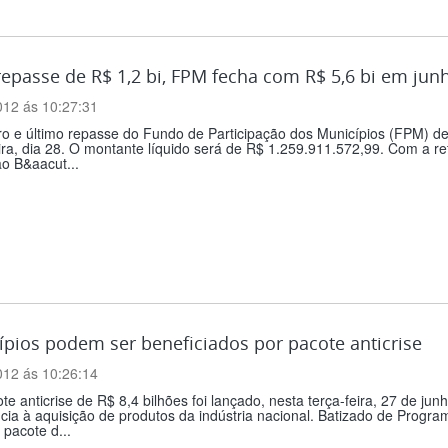
epasse de R$ 1,2 bi, FPM fecha com R$ 5,6 bi em jun
012 ás 10:27:31
ro e último repasse do Fundo de Participação dos Municípios (FPM) de
ira, dia 28. O montante líquido será de R$ 1.259.911.572,99. Com a 
o B&aacut...
pios podem ser beneficiados por pacote anticrise
012 ás 10:26:14
e anticrise de R$ 8,4 bilhões foi lançado, nesta terça-feira, 27 de j
cia à aquisição de produtos da indústria nacional. Batizado de Prog
 pacote d...