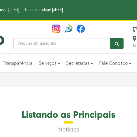
busca [alt+3]
Ir para o rodapé [alt+4]
N
Transparência
Serviços
Secretarias
Fale Conosco
Listando as Principais
Notícias