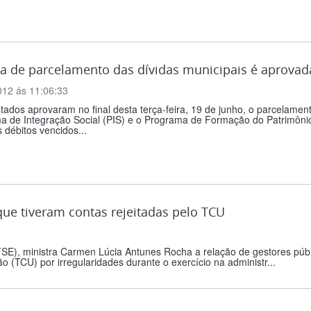
a de parcelamento das dívidas municipais é aprova
012 ás 11:06:33
ados aprovaram no final desta terça-feira, 19 de junho, o parcelamen
a de Integração Social (PIS) e o Programa de Formação do Patrimônio
s débitos vencidos...
s que tiveram contas rejeitadas pelo TCU
 (TSE), ministra Carmen Lúcia Antunes Rocha a relação de gestores púb
o (TCU) por irregularidades durante o exercício na administr...