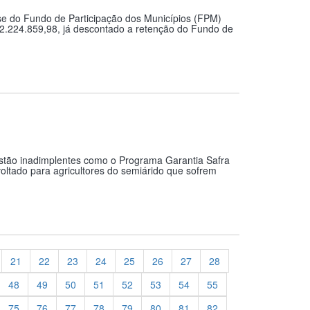
asse do Fundo de Participação dos Municípios (FPM)
12.224.859,98, já descontado a retenção do Fundo de
stão inadimplentes como o Programa Garantia Safra
ltado para agricultores do semiárido que sofrem
21
22
23
24
25
26
27
28
48
49
50
51
52
53
54
55
75
76
77
78
79
80
81
82