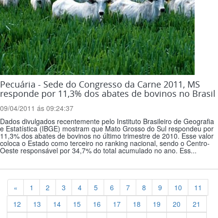
Pecuária - Sede do Congresso da Carne 2011, MS
responde por 11,3% dos abates de bovinos no Brasil
09/04/2011 ás 09:24:37
Dados divulgados recentemente pelo Instituto Brasileiro de Geografia
e Estatística (IBGE) mostram que Mato Grosso do Sul respondeu por
11,3% dos abates de bovinos no último trimestre de 2010. Esse valor
coloca o Estado como terceiro no ranking nacional, sendo o Centro-
Oeste responsável por 34,7% do total acumulado no ano. Ess...
Previous
«
1
2
3
4
5
6
7
8
9
10
11
12
13
14
15
16
17
18
19
20
21