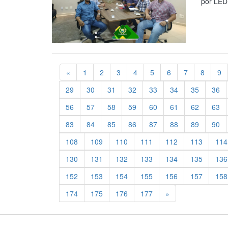
por LED
Previous
«
1
2
3
4
5
6
7
8
9
29
30
31
32
33
34
35
36
56
57
58
59
60
61
62
63
83
84
85
86
87
88
89
90
108
109
110
111
112
113
114
130
131
132
133
134
135
136
152
153
154
155
156
157
158
Previous
174
175
176
177
»