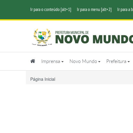
Ir para o conteúdo [alt+1]
Ir para o menu [alt+2]
Ir para a 
Imprensa
Novo Mundo
Prefeitura
Página Inicial