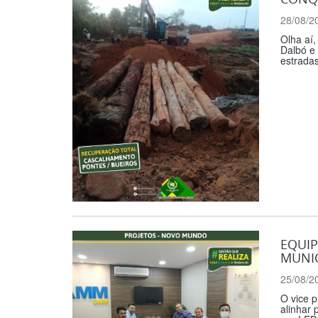
28/08/2
Olha aí
Dalbó e 
estrada
EQUIP
MUNI
25/08/2
O vice p
alinhar 