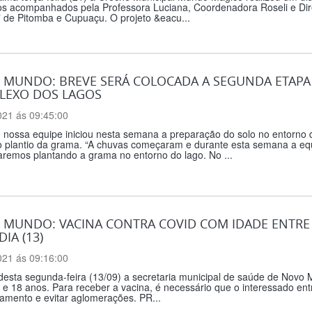
s acompanhados pela Professora Luciana, Coordenadora Roseli e 
de Pitomba e Cupuaçu. O projeto &eacu...
 MUNDO: BREVE SERÁ COLOCADA A SEGUNDA ETAP
LEXO DOS LAGOS
021 ás 09:45:00
e nossa equipe iniciou nesta semana a preparação do solo no entorn
o plantio da grama. “A chuvas começaram e durante esta semana a equ
aremos plantando a grama no entorno do lago. No ...
MUNDO: VACINA CONTRA COVID COM IDADE ENTRE 1
DIA (13)
021 ás 09:16:00
 desta segunda-feira (13/09) a secretaria municipal de saúde de Novo
 e 18 anos. Para receber a vacina, é necessário que o interessado en
amento e evitar aglomerações. PR...