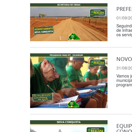
PREFE
01/09/2
Seguindo
de infr
os servi
NOVO 
31/08/2
Vamos ju
municíp
programa
EQUIP
CONQ