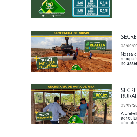
SECRE
03/09/2
Nossa eq
recupera
no asse
SECRE
RURAI
03/09/2
A prefei
agricult
produtor