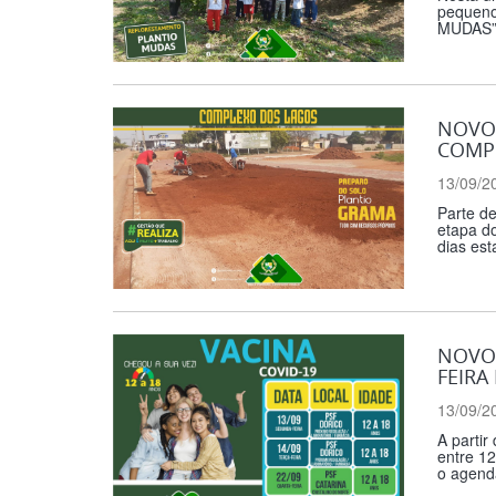
pequeno
MUDAS” 
NOVO
COMP
13/09/2
Parte d
etapa d
dias est
NOVO 
FEIRA 
13/09/2
A partir
entre 12
o agend