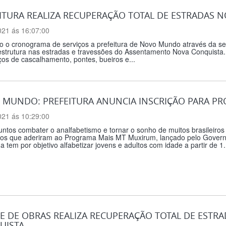
ITURA REALIZA RECUPERAÇÃO TOTAL DE ESTRADAS
021 ás 16:07:00
 o cronograma de serviços a prefeitura de Novo Mundo através da sec
aestrutura nas estradas e travessões do Assentamento Nova Conquista
ços de cascalhamento, pontes, bueiros e...
MUNDO: PREFEITURA ANUNCIA INSCRIÇÃO PARA PR
021 ás 10:29:00
ntos combater o analfabetismo e tornar o sonho de muitos brasileiros
ios que aderiram ao Programa Mais MT Muxirum, lançado pelo Governo
 tem por objetivo alfabetizar jovens e adultos com idade a partir de 1.
E DE OBRAS REALIZA RECUPERAÇÃO TOTAL DE EST
UISTA