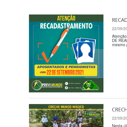
RECAD
22/09/2
Atenção
DE REAL
mesmo po
CRECH
22/09/2
Nesta úl