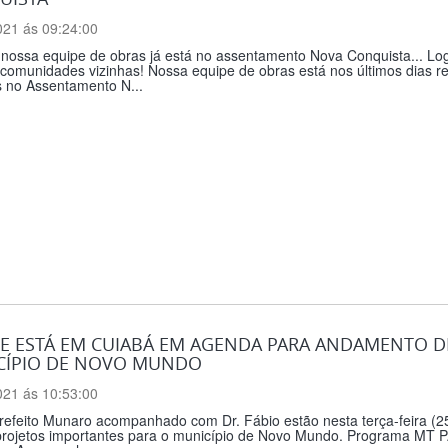
021 ás 09:24:00
, nossa equipe de obras já está no assentamento Nova Conquista... L
comunidades vizinhas! Nossa equipe de obras está nos últimos dias re
s no Assentamento N...
E ESTÁ EM CUIABÁ EM AGENDA PARA ANDAMENTO D
CÍPIO DE NOVO MUNDO
021 ás 10:53:00
refeito Munaro acompanhado com Dr. Fábio estão nesta terça-feira (25
projetos importantes para o município de Novo Mundo. Programa MT PAR