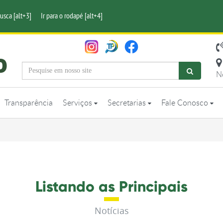
busca [alt+3]
Ir para o rodapé [alt+4]
N
Transparência
Serviços
Secretarias
Fale Conosco
Listando as Principais
Notícias