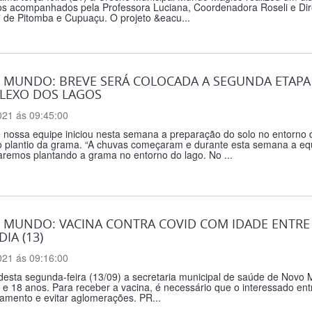
s acompanhados pela Professora Luciana, Coordenadora Roseli e 
de Pitomba e Cupuaçu. O projeto &eacu...
 MUNDO: BREVE SERÁ COLOCADA A SEGUNDA ETAP
LEXO DOS LAGOS
021 ás 09:45:00
e nossa equipe iniciou nesta semana a preparação do solo no entorn
o plantio da grama. “A chuvas começaram e durante esta semana a equ
aremos plantando a grama no entorno do lago. No ...
MUNDO: VACINA CONTRA COVID COM IDADE ENTRE 1
DIA (13)
021 ás 09:16:00
 desta segunda-feira (13/09) a secretaria municipal de saúde de Novo
 e 18 anos. Para receber a vacina, é necessário que o interessado en
amento e evitar aglomerações. PR...