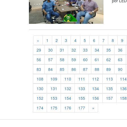
por LED
Previous
«
1
2
3
4
5
6
7
8
9
29
30
31
32
33
34
35
36
56
57
58
59
60
61
62
63
83
84
85
86
87
88
89
90
108
109
110
111
112
113
114
130
131
132
133
134
135
136
152
153
154
155
156
157
158
Previous
174
175
176
177
»