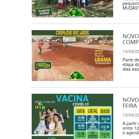
pequeno
MUDAS” 
NOVO
COMP
13/09/2
Parte d
etapa d
dias est
NOVO 
FEIRA 
13/09/2
A partir
entre 12
o agend