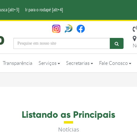
busca [alt+3]
Ir para o rodapé [alt+4]
N
Transparência
Serviços
Secretarias
Fale Conosco
Listando as Principais
Notícias