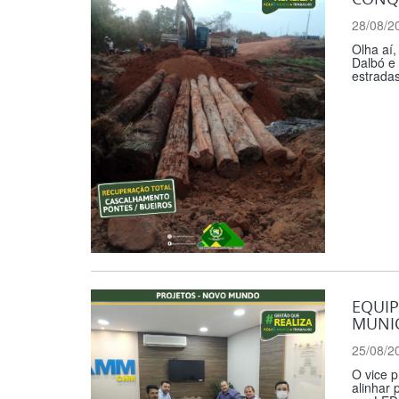
28/08/2
Olha aí
Dalbó e 
estrada
EQUIP
MUNI
25/08/2
O vice p
alinhar 