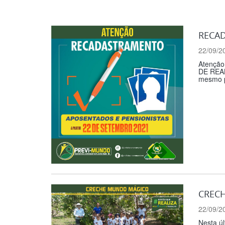
RECAD
22/09/2
Atenção
DE REAL
mesmo po
CRECH
22/09/2
Nesta úl