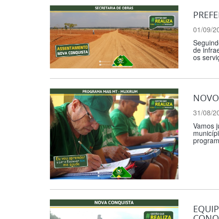
PREFE
01/09/2
Seguindo
de infr
os servi
NOVO 
31/08/2
Vamos ju
municíp
programa
EQUIP
CONQ