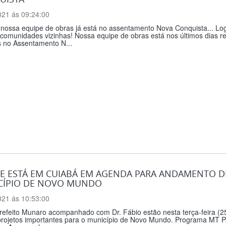
021 ás 09:24:00
, nossa equipe de obras já está no assentamento Nova Conquista... L
comunidades vizinhas! Nossa equipe de obras está nos últimos dias re
s no Assentamento N...
E ESTÁ EM CUIABÁ EM AGENDA PARA ANDAMENTO D
CÍPIO DE NOVO MUNDO
021 ás 10:53:00
refeito Munaro acompanhado com Dr. Fábio estão nesta terça-feira (25
projetos importantes para o município de Novo Mundo. Programa MT PAR