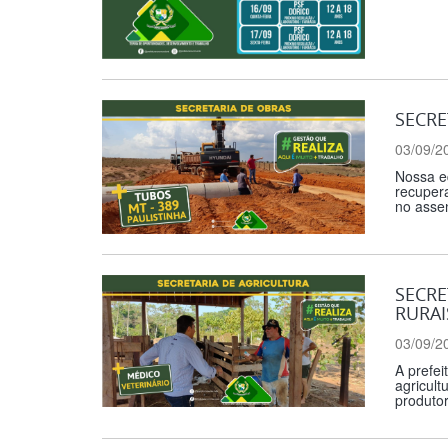
SECRE
03/09/2
Nossa eq
recupera
no asse
SECRE
RURAI
03/09/2
A prefei
agricult
produtor