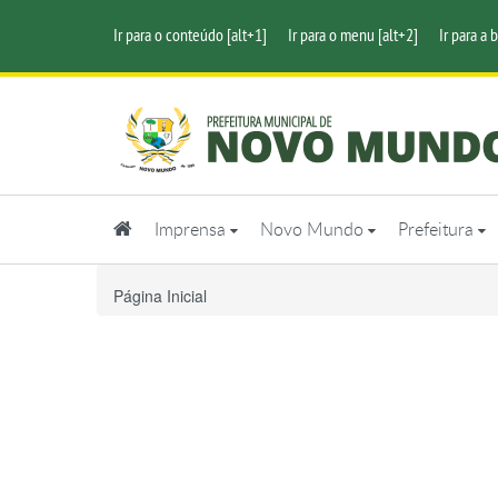
Ir para o conteúdo [alt+1]
Ir para o menu [alt+2]
Ir para a 
Imprensa
Novo Mundo
Prefeitura
Página Inicial