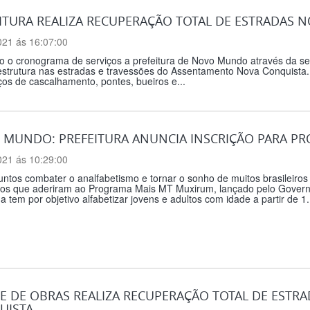
ITURA REALIZA RECUPERAÇÃO TOTAL DE ESTRADAS
021 ás 16:07:00
 o cronograma de serviços a prefeitura de Novo Mundo através da sec
aestrutura nas estradas e travessões do Assentamento Nova Conquista
ços de cascalhamento, pontes, bueiros e...
MUNDO: PREFEITURA ANUNCIA INSCRIÇÃO PARA PR
021 ás 10:29:00
ntos combater o analfabetismo e tornar o sonho de muitos brasileiros
ios que aderiram ao Programa Mais MT Muxirum, lançado pelo Governo
 tem por objetivo alfabetizar jovens e adultos com idade a partir de 1.
E DE OBRAS REALIZA RECUPERAÇÃO TOTAL DE EST
UISTA