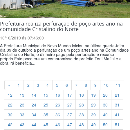
Prefeitura realiza perfuração de poço artesiano na
comunidade Cristalino do Norte
10/10/2019 ás 07:46:00
A Prefeitura Municipal de Novo Mundo iniciou na última quarta-feira
dia 09 de outubro a perfuração de um poço artesiano na Comunidade
Cristalino do Norte, o dinheiro pago pela perfuração é recurso
próprio.Este poço era um compromisso do prefeito Toni Mafini e a
obra irá beneficia...
Previous
«
1
2
3
4
5
6
7
8
9
10
11
12
13
14
15
16
17
18
19
20
21
22
23
24
25
26
27
28
29
30
31
32
33
34
35
36
37
38
39
40
41
42
43
44
45
46
47
48
49
50
51