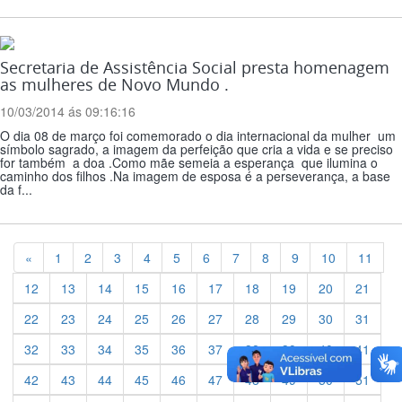
Secretaria de Assistência Social presta homenagem
as mulheres de Novo Mundo .
10/03/2014 ás 09:16:16
O dia 08 de março foi comemorado o dia internacional da mulher um
símbolo sagrado, a imagem da perfeição que cria a vida e se preciso
for também a doa .Como mãe semeia a esperança que ilumina o
caminho dos filhos .Na imagem de esposa é a perseverança, a base
da f...
Previous
«
1
2
3
4
5
6
7
8
9
10
11
12
13
14
15
16
17
18
19
20
21
22
23
24
25
26
27
28
29
30
31
32
33
34
35
36
37
38
39
40
41
42
43
44
45
46
47
48
49
50
51