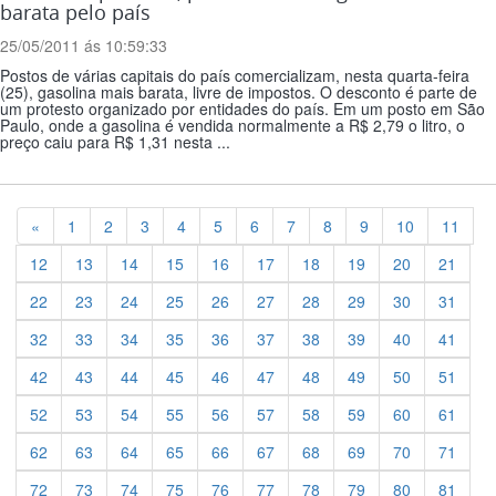
barata pelo país
25/05/2011 ás 10:59:33
Postos de várias capitais do país comercializam, nesta quarta-feira
(25), gasolina mais barata, livre de impostos. O desconto é parte de
um protesto organizado por entidades do país. Em um posto em São
Paulo, onde a gasolina é vendida normalmente a R$ 2,79 o litro, o
preço caiu para R$ 1,31 nesta ...
Previous
«
1
2
3
4
5
6
7
8
9
10
11
12
13
14
15
16
17
18
19
20
21
22
23
24
25
26
27
28
29
30
31
32
33
34
35
36
37
38
39
40
41
42
43
44
45
46
47
48
49
50
51
52
53
54
55
56
57
58
59
60
61
62
63
64
65
66
67
68
69
70
71
72
73
74
75
76
77
78
79
80
81