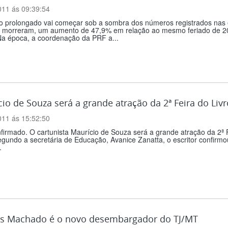
011 ás 09:39:54
o prolongado vai começar sob a sombra dos números registrados nas e
 morreram, um aumento de 47,9% em relação ao mesmo feriado de 201
Na época, a coordenação da PRF a...
io de Souza será a grande atração da 2ª Feira do Liv
011 ás 15:52:50
firmado. O cartunista Maurício de Souza será a grande atração da 2ª F
gundo a secretária de Educação, Avanice Zanatta, o escritor confirmo
.
s Machado é o novo desembargador do TJ/MT