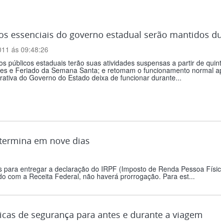
os essenciais do governo estadual serão mantidos du
011 ás 09:48:26
s públicos estaduais terão suas atividades suspensas a partir de qui
tes e Feriado da Semana Santa; e retomam o funcionamento normal ap
rativa do Governo do Estado deixa de funcionar durante...
 termina em nove dias
as para entregar a declaração do IRPF (Imposto de Renda Pessoa Físic
rdo com a Receita Federal, não haverá prorrogação. Para est...
icas de segurança para antes e durante a viagem