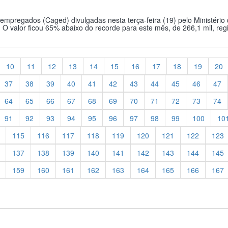
pregados (Caged) divulgadas nesta terça-feira (19) pelo Ministério
 valor ficou 65% abaixo do recorde para este mês, de 266,1 mil, regi
10
11
12
13
14
15
16
17
18
19
20
37
38
39
40
41
42
43
44
45
46
47
64
65
66
67
68
69
70
71
72
73
74
91
92
93
94
95
96
97
98
99
100
10
115
116
117
118
119
120
121
122
123
137
138
139
140
141
142
143
144
145
159
160
161
162
163
164
165
166
167