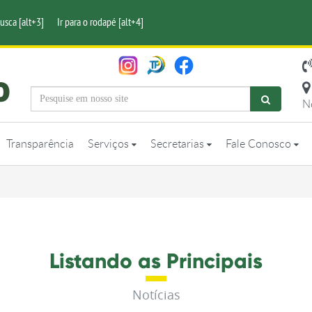
busca [alt+3]
Ir para o rodapé [alt+4]
N
Transparência
Serviços
Secretarias
Fale Conosco
Listando as Principais
Notícias