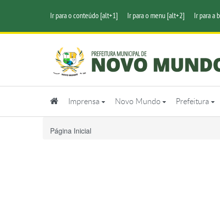
Ir para o conteúdo [alt+1]
Ir para o menu [alt+2]
Ir para a 
Imprensa
Novo Mundo
Prefeitura
Página Inicial