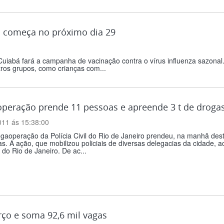
a começa no próximo dia 29
 Cuiabá fará a campanha de vacinação contra o vírus influenza sazonal
tros grupos, como crianças com...
peração prende 11 pessoas e apreende 3 t de droga
011 ás 15:38:00
operação da Polícia Civil do Rio de Janeiro prendeu, na manhã desta
s. A ação, que mobilizou policiais de diversas delegacias da cidade,
 do Rio de Janeiro. De ac...
ço e soma 92,6 mil vagas