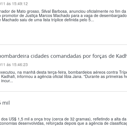
011 ás 15:49:12
ador de Mato grosso, Silval Barbosa, anunciou oficialmente no fim da 
 promotor de Justiça Marcos Machado para a vaga de desembargador 
Machado saiu de uma lista tríplice definida pelo 5...
bombardeira cidades comandadas por forças de Kadha
011 ás 15:46:23
xecutou, na manhã desta terça-feira, bombardeios aéreos contra Trípoli,
adhafi, informou a agência oficial líbia Jana. "Durante as primeiras hor
incur...
 mil
dos US$ 1,5 mil a onça troy (cerca de 32 gramas), refletindo a alta d
onomias desenvolvidas, reforçada depois que a agência de classificaç