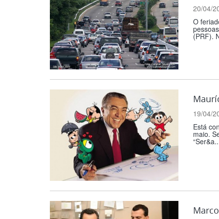
20/04/2
O feriad
pessoas
(PRF). 
Mauríc
19/04/2
Está con
maio. Se
“Ser&a..
Marco