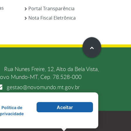
as
Portal Transparência
Nota Fiscal Eletrônica
Rua Nunes Freire, 12, Alto da Bela Vista,
ovo Mundo-MT, Cep. 78.528-000
gestao@novomundo.mt.gov.br
(66) 3539-6231
Aceitar
Política de
privacidade