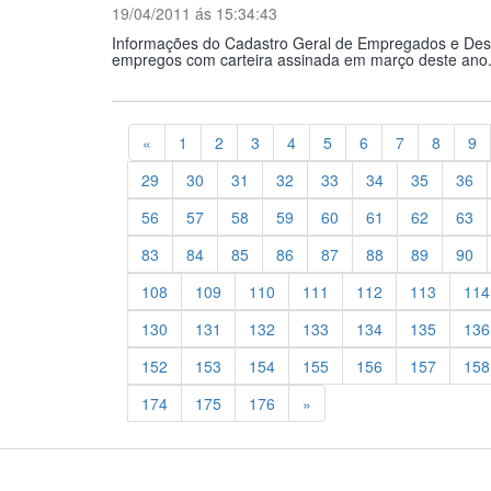
19/04/2011 ás 15:34:43
Informações do Cadastro Geral de Empregados e Desem
empregos com carteira assinada em março deste ano. O
Previous
«
1
2
3
4
5
6
7
8
9
29
30
31
32
33
34
35
36
56
57
58
59
60
61
62
63
83
84
85
86
87
88
89
90
108
109
110
111
112
113
114
130
131
132
133
134
135
136
152
153
154
155
156
157
158
Previous
174
175
176
»