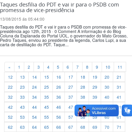
Taques desfilia do PDT e vai ir para o PSDB com
promessa de vice-presidência
13/08/2015 ás 05:44:00
Taques desfilia do PDT e vai ir para o PSDB com promessa de vice-
presidência ago 12th, 2015 · 0 Comment A informação é do Blog
Coluna da Esplanada do Portal UOL, o governador do Mato Grosso,
Pedro Taques, enviou ao presidente da legenda, Carlos Lupi, a sua
carta de desfiliação do PDT. Taque...
Previous
«
1
2
3
4
5
6
7
8
9
10
11
12
13
14
15
16
17
18
19
20
21
22
23
24
25
26
27
28
29
30
31
32
33
34
35
36
37
38
39
40
41
42
43
44
45
46
47
48
49
50
51
52
53
54
55
56
57
58
59
60
61
62
63
64
65
66
67
68
69
70
71