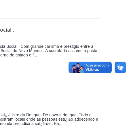
cial .
ia Social . Com grande carisma e prestigio entre a
 Social de Novo Mundo . A secretaria assume a pasta
no do estado e f...
tï¿½ livre da Dengue. De novo a dengue. Todo o
 mostram locais onde as pessoas estï¿½o adoecendo e
 ela prejudica a saï¿½de . En...