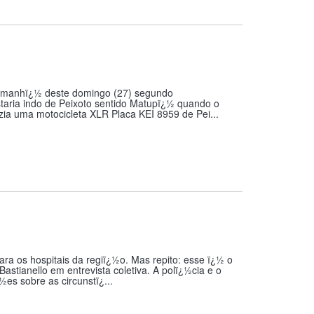
a manhï¿½ deste domingo (27) segundo
aria indo de Peixoto sentido Matupï¿½ quando o
ia uma motocicleta XLR Placa KEI 8959 de Pei...
ra os hospitais da regiï¿½o. Mas repito: esse ï¿½ o
stianello em entrevista coletiva. A polï¿½cia e o
es sobre as circunstï¿...