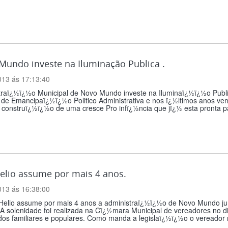
Mundo investe na Iluminação Publica .
013 ás 17:13:40
traï¿½ï¿½o Municipal de Novo Mundo investe na Iluminaï¿½ï¿½o Publ
de Emancipaï¿½ï¿½o Politico Administrativa e nos ï¿½ltimos anos vem 
construï¿½ï¿½o de uma cresce Pro infï¿½ncia que jï¿½ esta pronta para
elio assume por mais 4 anos.
013 ás 16:38:00
Helio assume por mais 4 anos a administraï¿½ï¿½o de Novo Mundo ju
. A solenidade foi realizada na Cï¿½mara Municipal de vereadores no di
dos familiares e populares. Como manda a legislaï¿½ï¿½o o vereador 