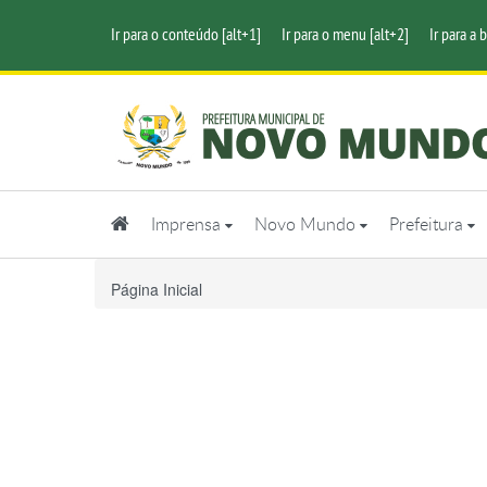
Ir para o conteúdo [alt+1]
Ir para o menu [alt+2]
Ir para a 
Imprensa
Novo Mundo
Prefeitura
Página Inicial