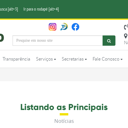
busca [alt+3]
Ir para o rodapé [alt+4]
N
Transparência
Serviços
Secretarias
Fale Conosco
Listando as Principais
Notícias