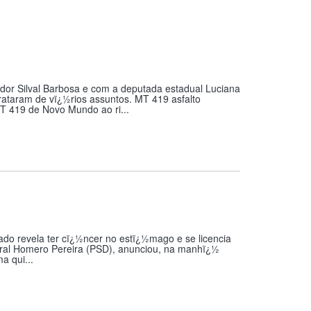
dor Silval Barbosa e com a deputada estadual Luciana
trataram de vï¿½rios assuntos. MT 419 asfalto
T 419 de Novo Mundo ao ri...
do revela ter cï¿½ncer no estï¿½mago e se licencia
ral Homero Pereira (PSD), anunciou, na manhï¿½
a qui...