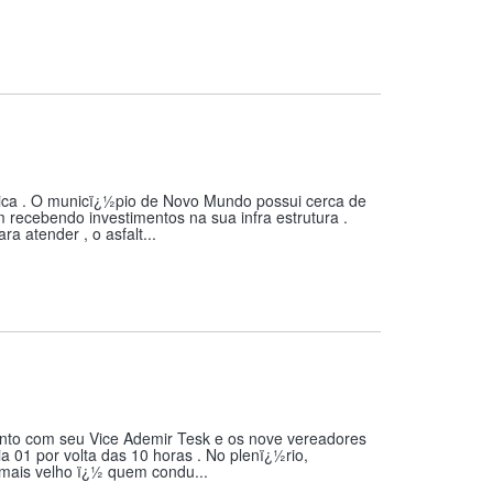
ica . O municï¿½pio de Novo Mundo possui cerca de
recebendo investimentos na sua infra estrutura .
 atender , o asfalt...
nto com seu Vice Ademir Tesk e os nove vereadores
a 01 por volta das 10 horas . No plenï¿½rio,
mais velho ï¿½ quem condu...