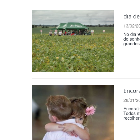
dia d
13/02/2
No dia 
do senh
grandes 
Encora
28/01/2
Encora
Todos nï
recolher