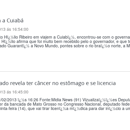
m a Cuiabá
013 ás 16:54:00
to Hï¿½lio Ribeiro em viajem a Cuiabï¿½, encontrou-se com o governa
 Hï¿½lio afirma que foi muito bem recebido pelo o governador, e que 
ado Guarantï¿½ a Novo Mundo, pontes sobre o rio braï¿½o norte, a M
do revela ter câncer no estômago e se licencia
013 ás 16:45:00
4/02/2013 ï¿½s 16:26 Fonte:Midia News (91) Vizualizaï¿½ï¿½es Deputa
er da bancada de Mato Grosso no Congresso Nacional, deputado fede
inta-feira (14), que vai tirar licenï¿½a mï¿½dica para dar inï¿½cio a um