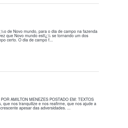
iï¿½o de Novo mundo, para o dia de campo na fazenda
 vez que Novo mundo estï¿½ se tornando um dos
po certo. O dia de campo f...
013, POR AMILTON MENEZES POSTADO EM: TEXTOS
que nos tranquilize e nos reafirme, que nos ajude a
crescente apesar das adversidades. ...