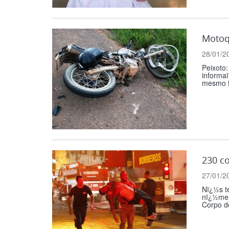
Motoq
28/01/2
Peixoto
informa
mesmo f
230 c
27/01/2
Nï¿½s te
nï¿½mero
Corpo de