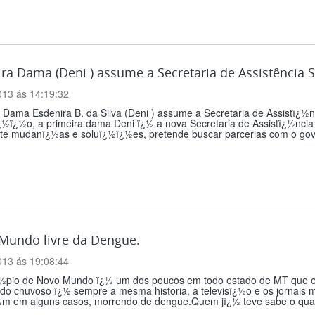
ra Dama (Deni ) assume a Secretaria de Assistência So
013 ás 14:19:32
 Dama Esdenira B. da Silva (Deni ) assume a Secretaria de Assistï¿½nc
¿½ï¿½o, a primeira dama Deni ï¿½ a nova Secretaria de Assistï¿½ncia
te mudanï¿½as e soluï¿½ï¿½es, pretende buscar parcerias com o gover
Mundo livre da Dengue.
013 ás 19:08:44
½pio de Novo Mundo ï¿½ um dos poucos em todo estado de MT que es
do chuvoso ï¿½ sempre a mesma historia, a televisï¿½o e os jornais
m em alguns casos, morrendo de dengue.Quem jï¿½ teve sabe o quanto