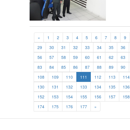
Previous
«
1
2
3
4
5
6
7
8
9
29
30
31
32
33
34
35
36
56
57
58
59
60
61
62
63
83
84
85
86
87
88
89
90
108
109
110
111
112
113
114
130
131
132
133
134
135
136
152
153
154
155
156
157
158
Previous
174
175
176
177
»