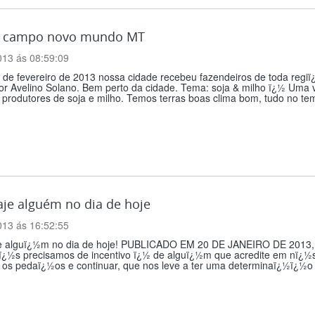
e campo novo mundo MT
013 ás 08:59:09
9 de fevereiro de 2013 nossa cidade recebeu fazendeiros de toda reg
or Avelino Solano. Bem perto da cidade. Tema: soja & milho ï¿½ Uma
produtores de soja e milho. Temos terras boas clima bom, tudo no tem
je alguém no dia de hoje
013 ás 16:52:55
je alguï¿½m no dia de hoje! PUBLICADO EM 20 DE JANEIRO DE 2
¿½s precisamos de incentivo ï¿½ de alguï¿½m que acredite em nï¿½s, 
 os pedaï¿½os e continuar, que nos leve a ter uma determinaï¿½ï¿½o 