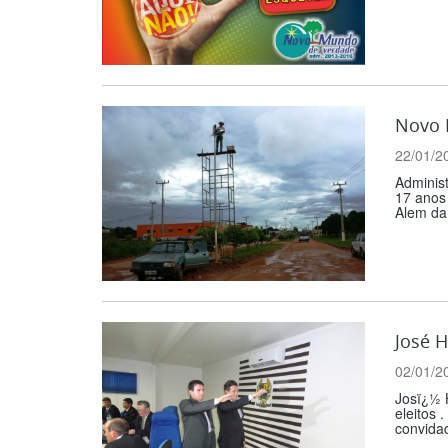
Novo 
22/01/2
Adminis
17 anos 
Alem da 
José H
02/01/2
Josï¿½ 
eleitos 
convida