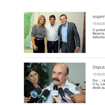
viaje
15/02/2
O prefei
Bezerra.
esburac
Deputa
15/02/2
Por: , 1
O lï¿½d
desta qu