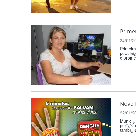
Primei
24/01/2
Primeira
populaï
e prome
Novo 
22/01/2
Municï¿
perï¿½o
tambï¿½