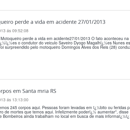
ueiro perde a vida em acidente 27/01/2013
013 ás 09:52:08
: Motoqueiro perde a vida em acidente27/01/2013 O fato aconteceu n
ï¿½ï¿½es o condutor do veiculo Saveiro Dyogo Magalhï¿½es Nunes est
oi surpreendido pelo motoqueiro Domingos Alves dos Reis (28) conduz
orpos em Santa mria RS
013 ás 13:13:00
mos 245 corpos aqui. Pessoas foram levadas em ï¿½bito ou feridas pa
 de mortes que temos aqui. Infelizmente poderï¿½ aumentar", disse Ba
 Bombeiros ainda trabalham no local em busca de mais informaï¿½ï¿½