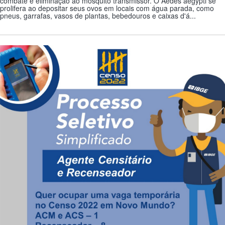
combate e eliminação ao mosquito transmissor. O Aedes aegypti se
prolifera ao depositar seus ovos em locais com água parada, como
pneus, garrafas, vasos de plantas, bebedouros e caixas d'á...