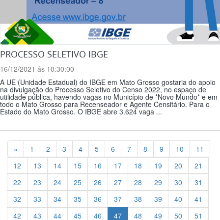
PROCESSO SELETIVO IBGE
16/12/2021 ás 10:30:00
A UE (Unidade Estadual) do IBGE em Mato Grosso gostaria do apoio
na divulgação do Processo Seletivo do Censo 2022, no espaço de
utilidade pública, havendo vagas no Município de *Novo Mundo* e em
todo o Mato Grosso para Recenseador e Agente Censitário. Para o
Estado do Mato Grosso. O IBGE abre 3.624 vaga ...
Previous
«
1
2
3
4
5
6
7
8
9
10
11
12
13
14
15
16
17
18
19
20
21
22
23
24
25
26
27
28
29
30
31
32
33
34
35
36
37
38
39
40
41
42
43
44
45
46
47
48
49
50
51