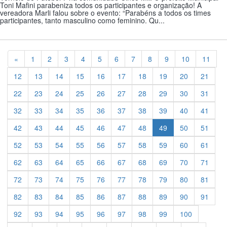
Toni Mafini parabeniza todos os participantes e organização! A
vereadora Marli falou sobre o evento: “Parabéns a todos os times
participantes, tanto masculino como feminino. Qu...
Previous
«
1
2
3
4
5
6
7
8
9
10
11
12
13
14
15
16
17
18
19
20
21
22
23
24
25
26
27
28
29
30
31
32
33
34
35
36
37
38
39
40
41
42
43
44
45
46
47
48
49
50
51
52
53
54
55
56
57
58
59
60
61
62
63
64
65
66
67
68
69
70
71
72
73
74
75
76
77
78
79
80
81
82
83
84
85
86
87
88
89
90
91
92
93
94
95
96
97
98
99
100