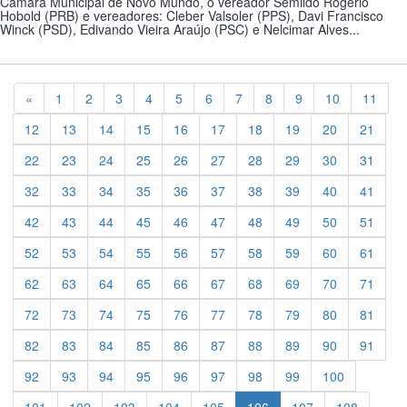
Câmara Municipal de Novo Mundo, o vereador Semildo Rogério
Hobold (PRB) e vereadores: Cleber Valsoler (PPS), Davi Francisco
Winck (PSD), Edivando Vieira Araújo (PSC) e Nelcimar Alves...
Previous
«
1
2
3
4
5
6
7
8
9
10
11
12
13
14
15
16
17
18
19
20
21
22
23
24
25
26
27
28
29
30
31
32
33
34
35
36
37
38
39
40
41
42
43
44
45
46
47
48
49
50
51
52
53
54
55
56
57
58
59
60
61
62
63
64
65
66
67
68
69
70
71
72
73
74
75
76
77
78
79
80
81
82
83
84
85
86
87
88
89
90
91
92
93
94
95
96
97
98
99
100