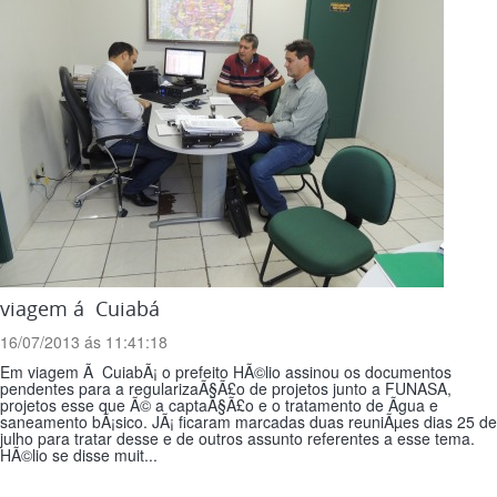
viagem á Cuiabá
16/07/2013 ás 11:41:18
Em viagem Ã CuiabÃ¡ o prefeito HÃ©lio assinou os documentos
pendentes para a regularizaÃ§Ã£o de projetos junto a FUNASA,
projetos esse que Ã© a captaÃ§Ã£o e o tratamento de Ãgua e
saneamento bÃ¡sico. JÃ¡ ficaram marcadas duas reuniÃµes dias 25 de
julho para tratar desse e de outros assunto referentes a esse tema.
HÃ©lio se disse muit...