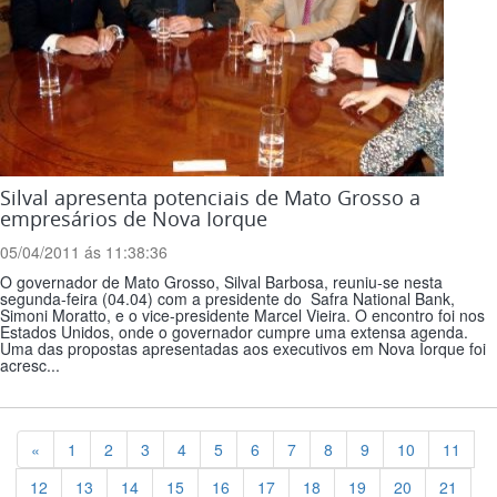
Silval apresenta potenciais de Mato Grosso a
empresários de Nova Iorque
05/04/2011 ás 11:38:36
O governador de Mato Grosso, Silval Barbosa, reuniu-se nesta
segunda-feira (04.04) com a presidente do Safra National Bank,
Simoni Moratto, e o vice-presidente Marcel Vieira. O encontro foi nos
Estados Unidos, onde o governador cumpre uma extensa agenda.
Uma das propostas apresentadas aos executivos em Nova Iorque foi
acresc...
Previous
«
1
2
3
4
5
6
7
8
9
10
11
12
13
14
15
16
17
18
19
20
21