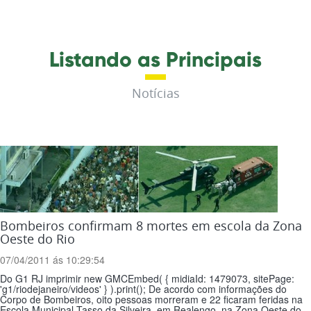
Listando as Principais
Notícias
Bombeiros confirmam 8 mortes em escola da Zona
Oeste do Rio
07/04/2011 ás 10:29:54
Do G1 RJ imprimir new GMCEmbed( { midiaId: 1479073, sitePage:
'g1/riodejaneiro/videos' } ).print(); De acordo com informações do
Corpo de Bombeiros, oito pessoas morreram e 22 ficaram feridas na
Escola Municipal Tasso da Silveira, em Realengo, na Zona Oeste do