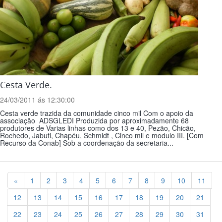
Cesta Verde.
24/03/2011 ás 12:30:00
Cesta verde trazida da comunidade cinco mil Com o apoio da
associação ADSGLEDI Produzida por aproximadamente 68
produtores de Varias linhas como dos 13 e 40, Pezão, Chicão,
Rochedo, Jabuti, Chapéu, Schmidt , Cinco mil e modulo III. [Com
Recurso da Conab] Sob a coordenação da secretaria...
Previous
«
1
2
3
4
5
6
7
8
9
10
11
12
13
14
15
16
17
18
19
20
21
22
23
24
25
26
27
28
29
30
31